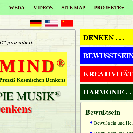
WEDA
VIDEOS
SITE MAP
PROJEKTE
DENKEN . . .
ler
präsentiert
BEWUSSTSEIN .
 MIND
®
KREATIVITÄT . 
 Prozeß Kosmischen Denkens
HARMONIE . . 
IE MUSIK
®
Denkens
Bewußtsein
•
Bewußtsein und Heit
•
Bewußtsein und Zu