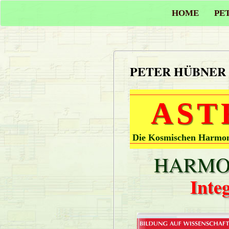
HOME
PE
PETER HÜBNER
AST
Die Kosmischen Harmoni
HARMON
Inte