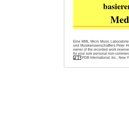
basiere
Medi
Eine MML Micro Music Laboratories
und Musikwissenschaftlers Peter Hüb
owner of the recorded work reserved
for your sole personal non-commercia
PDB International, Inc., New Yo