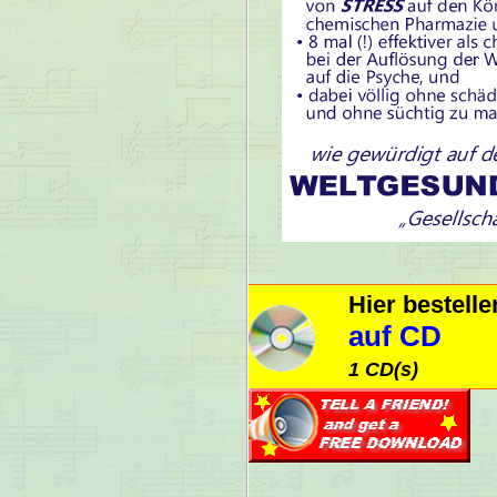
Hier bestell
auf CD
1 CD(s)