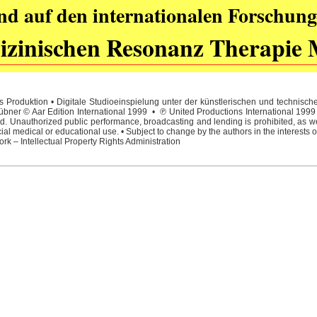
nd auf den internationalen Forschung
zinischen Resonanz Therapie 
 Produktion • Digitale Studioeinspielung unter der künstlerischen und technisc
ner © Aar Edition International 1999 • ℗ United Productions International 1999 • 
. Unauthorized public performance, broadcasting and lending is prohibited, as wel
l medical or educational use. • Subject to change by the authors in the interests o
rk – Intellectual Property Rights Administration