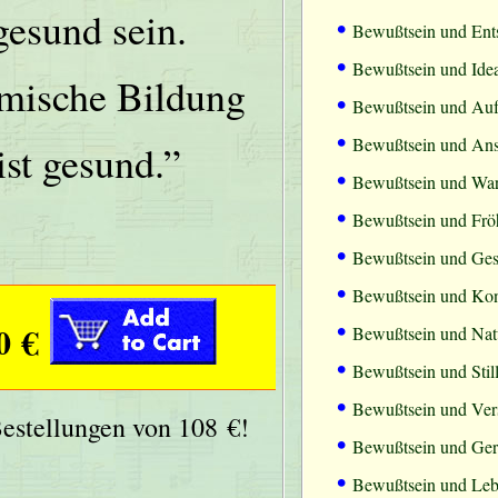
gesund sein.
•
Bewußtsein und Ents
•
Bewußtsein und Ide
mische Bildung
•
Bewußtsein und Au
•
Bewußtsein und Ans
ist gesund.”
•
Bewußtsein und War
•
Bewußtsein und Fröh
•
Bewußtsein und Ge
•
Bewußtsein und Kon
•
0 €
Bewußtsein und Natü
•
Bewußtsein und Stil
•
Bewußtsein und Ver
Bestellungen von 108 €!
•
Bewußtsein und Gere
•
Bewußtsein und Le