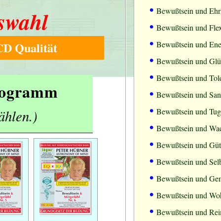
•
Bewußtsein und Ehrl
swahl
•
Bewußtsein und Flexi
•
D Qualität
Bewußtsein und Ene
•
Bewußtsein und Gl
•
Bewußtsein und Tol
Programm
•
Bewußtsein und Sanf
•
ählen.)
Bewußtsein und Tuge
•
Bewußtsein und Wa
•
Bewußtsein und Güt
•
Bewußtsein und Sel
•
Bewußtsein und Ge
•
Bewußtsein und Wo
•
Bewußtsein und Rei