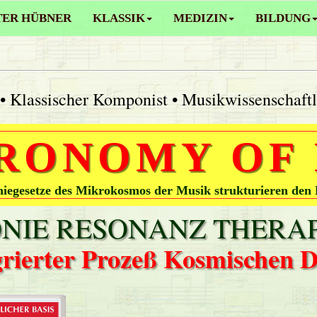
TER HÜBNER
KLASSIK
MEDIZIN
BILDUNG
• Klassischer Komponist • Musikwissenschaft
RONOMY OF
egesetze des Mikrokosmos der Musik strukturieren den
IE RESONANZ THERAP
grierter Prozeß Kosmischen 