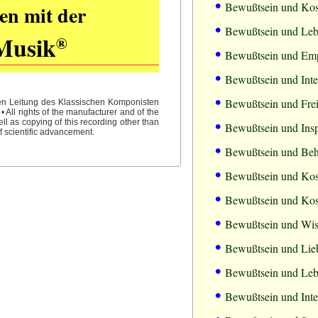
•
Bewußtsein und Kosm
en mit der
•
Bewußtsein und Leb
Musik
®
•
Bewußtsein und Emp
•
Bewußtsein und Inte
•
Bewußtsein und Frei
hen Leitung des Klassischen Komponisten
All rights of the manufacturer and of the
•
l as copying of this recording other than
Bewußtsein und Insp
f scientific advancement.
•
Bewußtsein und Behe
•
Bewußtsein und Ko
•
Bewußtsein und Ko
•
Bewußtsein und Wi
•
Bewußtsein und Lie
•
Bewußtsein und Leb
•
Bewußtsein und Inte