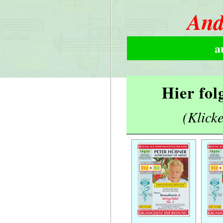
And
a
Hier fol
(Klicke