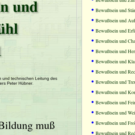
in und
•
Bewußtsein und Stä
•
ühl
Bewußtsein und Aufr
•
Bewußtsein und Erf
•
Bewußtsein und Cha
1
•
Bewußtsein und Herz
•
Bewußtsein und Klar
•
Bewußtsein und Rec
•
en und technischen Leitung des
Bewußtsein und Tre
ers Peter Hübner.
•
Bewußtsein und Kom
•
Bewußtsein und Fein
•
Bewußtsein und Wei
•
Bildung muß
Bewußtsein und Fro
•
Bewußtsein und Redl