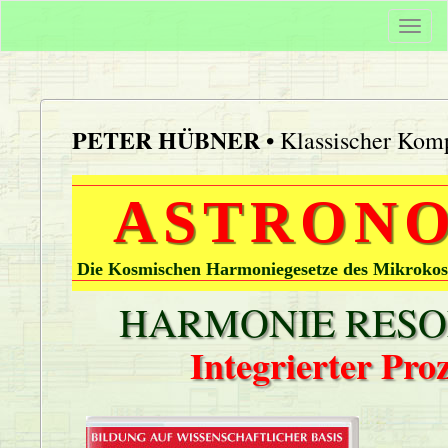
Togg
navi
PETER HÜBNER
• Klassischer Komp
ASTRONO
Die Kosmischen Harmoniegesetze des Mikrokos
HARMONIE RESON
Integrierter Pr