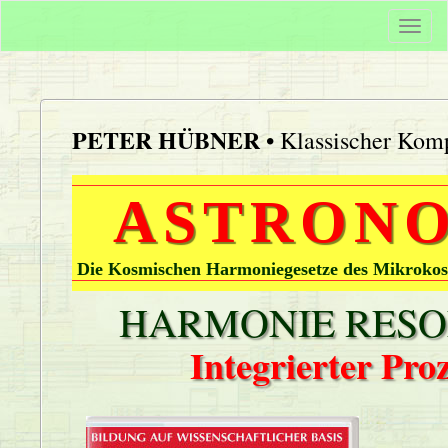
Togg
navi
PETER HÜBNER
• Klassischer Komp
ASTRONO
Die Kosmischen Harmoniegesetze des Mikrokos
HARMONIE RESON
Integrierter Pr