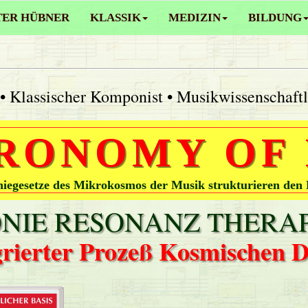
TER HÜBNER
KLASSIK
MEDIZIN
BILDUNG
• Klassischer Komponist • Musikwissenschaft
RONOMY OF
egesetze des Mikrokosmos der Musik strukturieren den
IE RESONANZ THERAP
grierter Prozeß Kosmischen 