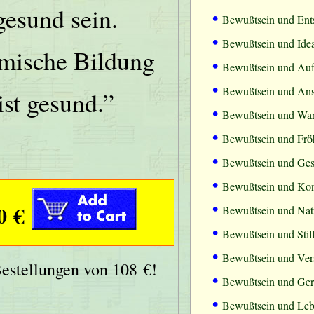
gesund sein.
•
Bewußtsein und Ents
•
Bewußtsein und Ide
mische Bildung
•
Bewußtsein und Au
•
Bewußtsein und Ans
ist gesund.”
•
Bewußtsein und War
•
Bewußtsein und Fröh
•
Bewußtsein und Ge
•
Bewußtsein und Kon
•
0 €
Bewußtsein und Natü
•
Bewußtsein und Stil
•
Bewußtsein und Ver
Bestellungen von 108 €!
•
Bewußtsein und Gere
•
Bewußtsein und Le