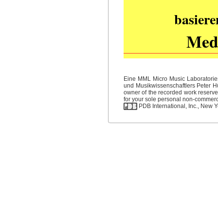
basiere
Medi
Eine MML Micro Music Laboratories
und Musikwissenschaftlers Peter Hüb
owner of the recorded work reserved
for your sole personal non-commercia
PDB International, Inc., New Yo