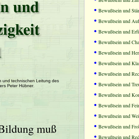
in und
•
Bewußtsein und Stä
•
igkeit
Bewußtsein und Aufr
•
Bewußtsein und Erf
•
Bewußtsein und Cha
1
•
Bewußtsein und Herz
•
Bewußtsein und Klar
•
Bewußtsein und Rec
•
en und technischen Leitung des
Bewußtsein und Tre
ers Peter Hübner.
•
Bewußtsein und Kom
•
Bewußtsein und Fein
•
Bewußtsein und Wei
•
Bildung muß
Bewußtsein und Fro
•
Bewußtsein und Redl