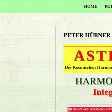
HOME
PE
PETER HÜBNER
AST
Die Kosmischen Harmoni
HARMON
Inte