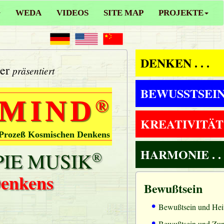
WEDA
VIDEOS
SITE MAP
PROJEKTE
DENKEN . . .
ler
präsentiert
BEWUSSTSEIN .
 MIND
®
KREATIVITÄT . 
 Prozeß Kosmischen Denkens
HARMONIE . . 
IE MUSIK
®
Denkens
Bewußtsein
•
Bewußtsein und Heit
•
Bewußtsein und Zu