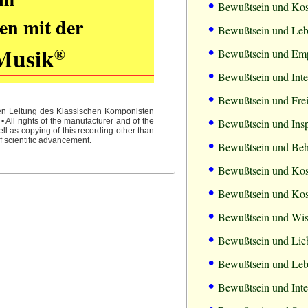
•
Bewußtsein und Kosm
en mit der
•
Bewußtsein und Leb
•
Musik
®
Bewußtsein und Emp
•
Bewußtsein und Inte
•
Bewußtsein und Frei
hen Leitung des Klassischen Komponisten
•
All rights of the manufacturer and of the
Bewußtsein und Insp
l as copying of this recording other than
•
f scientific advancement.
Bewußtsein und Behe
•
Bewußtsein und Ko
•
Bewußtsein und Ko
•
Bewußtsein und Wi
•
Bewußtsein und Lie
•
Bewußtsein und Leb
•
Bewußtsein und Inte