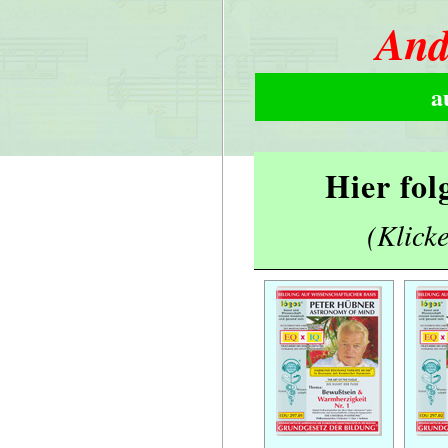
And
a
Hier fol
(Klicke