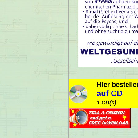
Hier bestell
auf CD
1 CD(s)