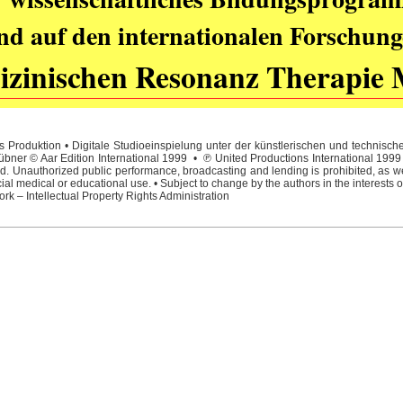
nd auf den internationalen Forschung
zinischen Resonanz Therapie 
 Produktion • Digitale Studioeinspielung unter der künstlerischen und technisc
ner © Aar Edition International 1999 • ℗ United Productions International 1999 • 
. Unauthorized public performance, broadcasting and lending is prohibited, as wel
l medical or educational use. • Subject to change by the authors in the interests o
rk – Intellectual Property Rights Administration