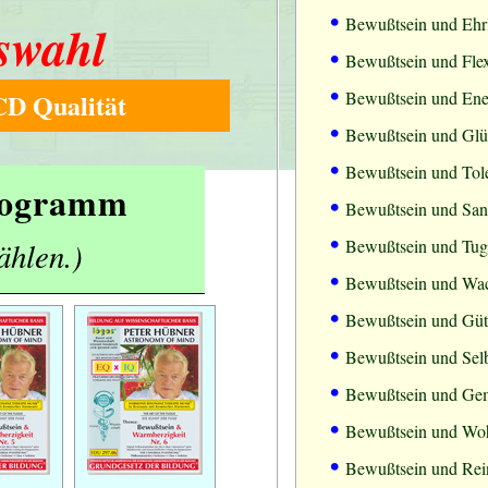
•
Bewußtsein und Ehrl
swahl
•
Bewußtsein und Flexi
•
D Qualität
Bewußtsein und Ene
•
Bewußtsein und Gl
•
Bewußtsein und Tol
Programm
•
Bewußtsein und Sanf
•
ählen.)
Bewußtsein und Tuge
•
Bewußtsein und Wa
•
Bewußtsein und Güt
•
Bewußtsein und Sel
•
Bewußtsein und Ge
•
Bewußtsein und Wo
•
Bewußtsein und Rei