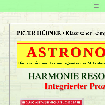
Togg
navi
PETER HÜBNER
• Klassischer Komp
ASTRONO
Die Kosmischen Harmoniegesetze des Mikrokos
HARMONIE RESON
Integrierter Pr