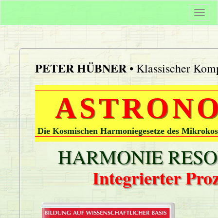
Togg
navi
PETER HÜBNER
• Klassischer Komp
ASTRONO
Die Kosmischen Harmoniegesetze des Mikrokos
HARMONIE RESON
Integrierter Pr