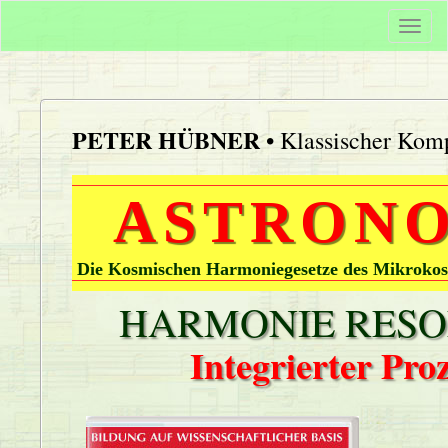
Togg
navi
PETER HÜBNER
• Klassischer Komp
ASTRONO
Die Kosmischen Harmoniegesetze des Mikrokos
HARMONIE RESON
Integrierter Pr