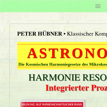
Togg
navi
PETER HÜBNER
• Klassischer Komp
ASTRONO
Die Kosmischen Harmoniegesetze des Mikrokos
HARMONIE RESON
Integrierter Pr