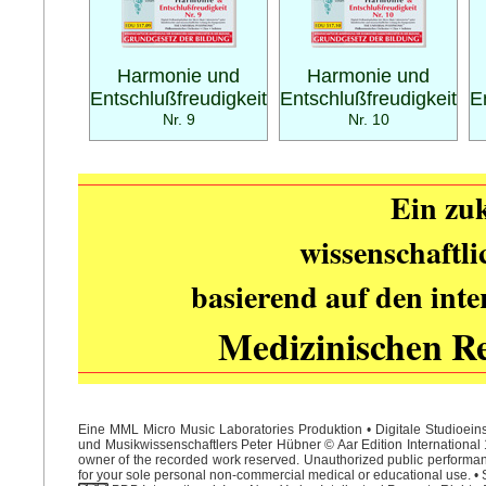
Harmonie und
Harmonie und
Entschlußfreudigkeit
Entschlußfreudigkeit
E
Nr. 9
Nr. 10
Ein zuk
wissenschaftl
basierend auf den int
Medizinischen R
Eine MML Micro Music Laboratories Produktion • Digitale Studioein
und Musikwissenschaftlers Peter Hübner © Aar Edition International 1
owner of the recorded work reserved. Unauthorized public performance
for your sole personal non-commercial medical or educational use. • S