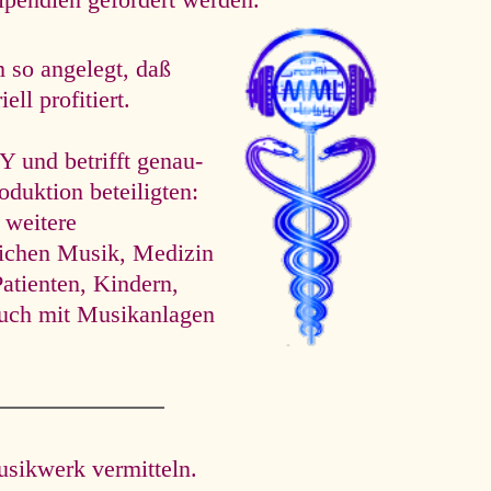
tipendien gefördert werden.
 so angelegt, daß
ll profitiert.
d betrifft ge­nau­
oduktion beteiligten:
 weitere
eichen Musik, Medizin
atienten, Kindern,
uch mit Musikanlagen
usikwerk vermitteln.