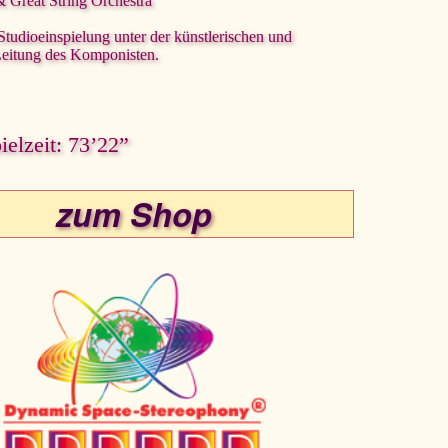
Great String Orchestra
 Studioeinspielung unter der künstlerischen und
Leitung des Komponisten.
elzeit: 73’22”
zum Shop