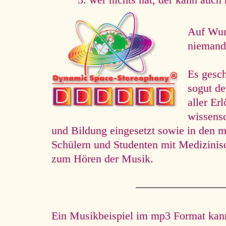
wer nichts hat, der kann auch 
Auf Wuns
niemand 
Es gesc
so­gut d
aller Er
wissens
und Bildung eingesetzt sowie in den m
Schülern und Studenten mit Medizini
zum Hören der Musik.
Ein Musikbeispiel im mp3 Format kann 