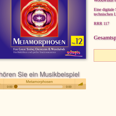
Woodwinds & 
Eine digitale
technischen 
RRR 117
Gesamtspi
hören Sie ein Musikbeispiel
Metamorphosen
0:00
0:00
Metamorphosen
 /
volume