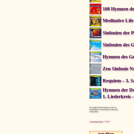
108 Hymnen de
Meditative Lif
pause
Sinfonien der 
Sinfonien des 
Hymnen des Gro
Zen Sinfonie Nr
Requiem – 3. S
Hymnen der D
1. Liederkreis 
Eine digitale Studioeinspielung unter der
künstlerischen und technischen Leitung des
Komponisten.
Gesamtspielzeit: 73’07”
zum Shop