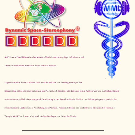
Auf Wunsch Peter Hübners ist alles um seine Musik herum so angelegt, daß niemand auf
Seiten der Produktion persönlich daraus materiell profitiert.
Es geschieht über die INTERNATIONAL PHILHARMONY und betrifft ge­nau­so­gut den
Komponisten selbst wie jeden anderen an der Produktion beteiligten: aller Erlös aus seinen Werken wird von der Stiftung für die
weitere wissenschaftliche Forschung und Entwicklung in den Bereichen Musik, Medizin und Bildung eingesetzt sowie in den
materiell ärmeren Ländern für die Ausstattung von Patienten, Kindern, Schülern und Studenten mit Medizinischer Resonanz
®
Therapie Musik
und wenn nötig auch mit Musikanlagen zum Hören der Musik.