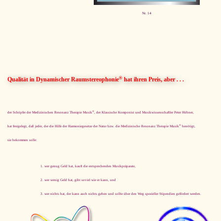
Nr. 14
®
Qualität in Dynamischer Raumstereophonie
hat ihren Preis, aber . . .
®
der Schöpfer der Medizinischen Resonanz Therapie Musik
, der Klassische Komponist und Musikwissenschaftler Peter Hübner,
®
hat festgelegt, daß jeder, der die Hilfe der Harmoniegesetze der Natur bzw. die Medizinische Resonanz Therapie Musik
benötigt,
sie bekommen solle:
wer genug Geld hat, kauft die entsprechenden Musikpräparate,
wer wenig Geld hat, gibt soviel wie er kann, und
wer nichts hat, der kann auch nichts geben und sollte über den Weg spezieller Stipendien gefördert werden.