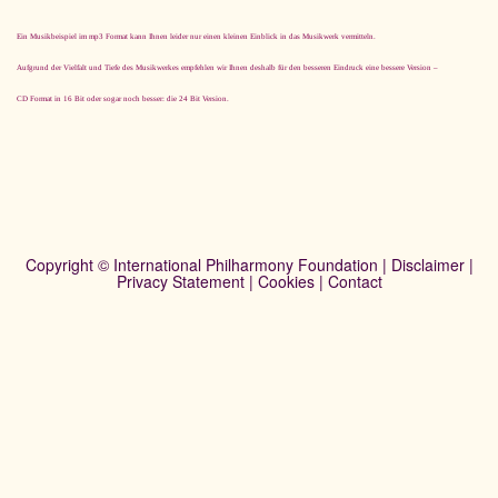
Ein Musikbeispiel im mp3 Format kann Ihnen leider nur einen kleinen Einblick in das Musikwerk vermitteln.
Aufgrund der Vielfalt und Tiefe des Musikwerkes empfehlen wir Ihnen deshalb für den besseren Eindruck eine bessere Version –
CD Format in 16 Bit oder sogar noch besser: die 24 Bit Version.
Copyright © International Philharmony Foundation |
Disclaimer
|
Privacy Statement
|
Cookies
|
Contact