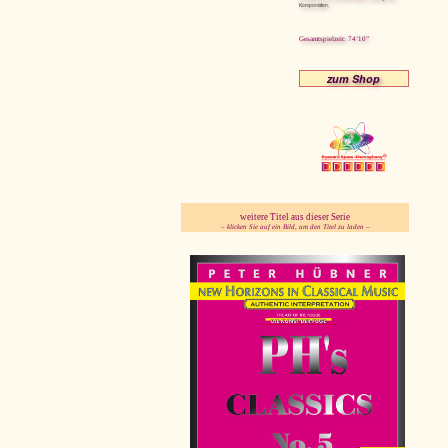
Komponisten.
Gesamtspielzeit: 74’10”
zum Shop
weitere Titel aus dieser Serie
– klicken Sie auf ein Bild, um den Titel zu laden –