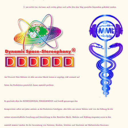
wer nichts hat, der kann auch nichts geben und sollte über den Weg spezieller Stipendien gefördert werden.
Auf Wunsch Peter Hübners ist alles um seine Musik herum so angelegt, daß niemand auf
Seiten der Produktion persönlich daraus materiell profitiert.
Es geschieht über die INTERNATIONAL PHILHARMONY und betrifft ge­nau­so­gut den
Komponisten selbst wie jeden anderen an der Produktion beteiligten: aller Erlös aus seinen Werken wird von der Stiftung für die
weitere wissenschaftliche Forschung und Entwicklung in den Bereichen Musik, Medizin und Bildung eingesetzt sowie in den
materiell ärmeren Ländern für die Ausstattung von Patienten, Kindern, Schülern und Studenten mit Medizinischer Resonanz