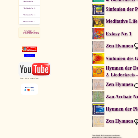
PH's Classics Nr. 11
Sinfonien der 
PH's Classics Nr. 12
PH's Classics Nr. 13
Meditative Lif
pause
PH's Classics Nr. 14
GENERELLE
Extasy Nr. 1
INFORMATIONEN
Zen Hymnen
Sinfonien des 
Hymnen der D
2. Liederkreis 
Peter Hübner on YouTube
Zen Hymnen
Zan Archaic Nr
Hymnen der Pl
Zen Hymnen
Eine digitale Studioeinspielung unter der
künstlerischen und technischen Leitung des