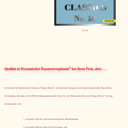
Nr. 14
®
Qualität in Dynamischer Raumstereophonie
hat ihren Preis, aber . . .
®
der Schöpfer der Medizinischen Resonanz Therapie Musik
, der Klassische Komponist und Musikwissenschaftler Peter Hübner,
®
hat festgelegt, daß jeder, der die Hilfe der Harmoniegesetze der Natur bzw. die Medizinische Resonanz Therapie Musik
benötigt,
sie bekommen solle:
wer genug Geld hat, kauft die entsprechenden Musikpräparate,
wer wenig Geld hat, gibt soviel wie er kann, und