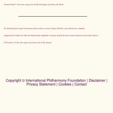
®
Therapie Musik
und wenn nötig auch mit Musikanlagen zum Hören der Musik.
Ein Musikbeispiel im mp3 Format kann Ihnen leider nur einen kleinen Einblick in das Musikwerk vermitteln.
Aufgrund der Vielfalt und Tiefe des Musikwerkes empfehlen wir Ihnen deshalb für den besseren Eindruck eine bessere Version –
CD Format in 16 Bit oder sogar noch besser: die 24 Bit Version.
Copyright © International Philharmony Foundation |
Disclaimer
|
Privacy Statement
|
Cookies
|
Contact