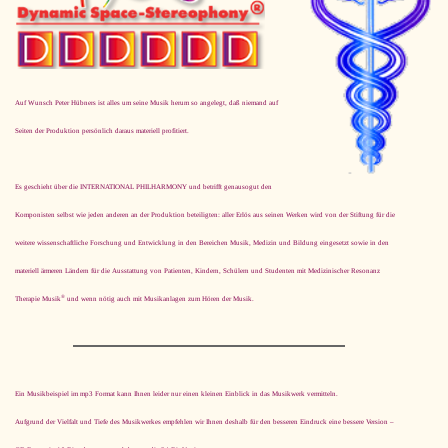
Auf Wunsch Peter Hübners ist alles um seine Musik herum so angelegt, daß niemand auf
Seiten der Produktion persönlich daraus materiell profitiert.
Es geschieht über die INTERNATIONAL PHILHARMONY und betrifft ge­nau­so­gut den
Komponisten selbst wie jeden anderen an der Produktion beteiligten: aller Erlös aus seinen Werken wird von der Stiftung für die
weitere wissenschaftliche Forschung und Entwicklung in den Bereichen Musik, Medizin und Bildung eingesetzt sowie in den
materiell ärmeren Ländern für die Ausstattung von Patienten, Kindern, Schülern und Studenten mit Medizinischer Resonanz
®
Therapie Musik
und wenn nötig auch mit Musikanlagen zum Hören der Musik.
Ein Musikbeispiel im mp3 Format kann Ihnen leider nur einen kleinen Einblick in das Musikwerk vermitteln.
Aufgrund der Vielfalt und Tiefe des Musikwerkes empfehlen wir Ihnen deshalb für den besseren Eindruck eine bessere Version –