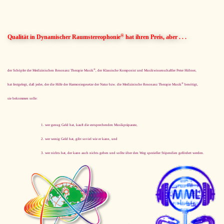
®
Qualität in Dynamischer Raumstereophonie
hat ihren Preis, aber . . .
®
der Schöpfer der Medizinischen Resonanz Therapie Musik
, der Klassische Komponist und Musikwissenschaftler Peter Hübner,
®
hat festgelegt, daß jeder, der die Hilfe der Harmoniegesetze der Natur bzw. die Medizinische Resonanz Therapie Musik
benötigt,
sie bekommen solle:
wer genug Geld hat, kauft die entsprechenden Musikpräparate,
wer wenig Geld hat, gibt soviel wie er kann, und
wer nichts hat, der kann auch nichts geben und sollte über den Weg spezieller Stipendien gefördert werden.