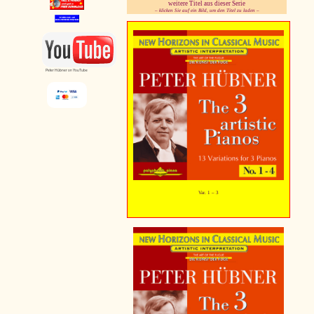
weitere Titel aus dieser Serie
– klicken Sie auf ein Bild, um den Titel zu laden –
pause
Peter Hübner on YouTube
Var. 1 – 3