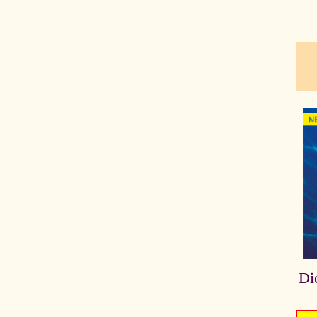
pau
Di