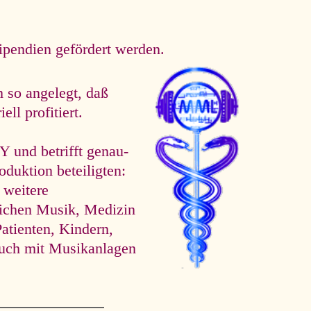
tipendien gefördert werden.
 so angelegt, daß
ll profitiert.
d betrifft ge­nau­
oduktion beteiligten:
 weitere
eichen Musik, Medizin
atienten, Kindern,
uch mit Musikanlagen