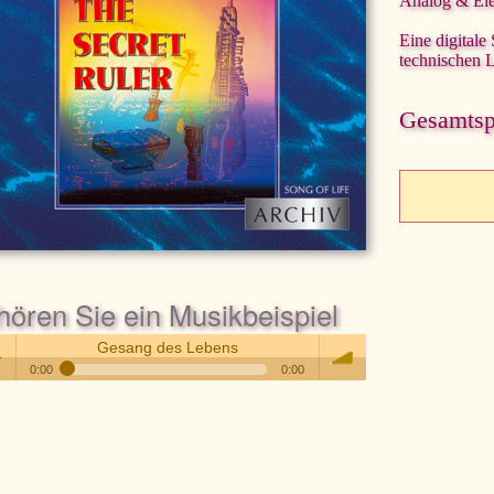
Analog & Ele
Eine digitale
technischen 
Gesamtspi
hören Sie ein Musikbeispiel
Gesang des Lebens
0:00
0:00
Gesang des Lebens
 /
volume