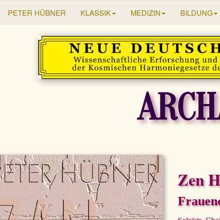
PETER HÜBNER
KLASSIK
MEDIZIN
BILDUNG
ARCH
Zen 
Frauenc