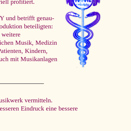
ll profitiert.
d betrifft ge­nau­
oduktion beteiligten:
 weitere
eichen Musik, Medizin
atienten, Kindern,
uch mit Musikanlagen
usikwerk vermitteln.
esseren Eindruck eine bessere