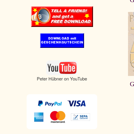
G
Peter Hübner on YouTube
G