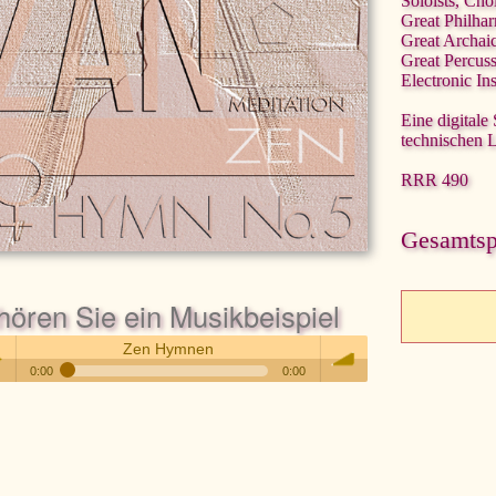
Soloists, Cho
Great Philha
Great Archai
Great Percus
Electronic In
Eine digitale
technischen 
RRR 490
Gesamtspi
hören Sie ein Musikbeispiel
Zen Hymnen
0:00
0:00
Zen Hymnen
 /
volume