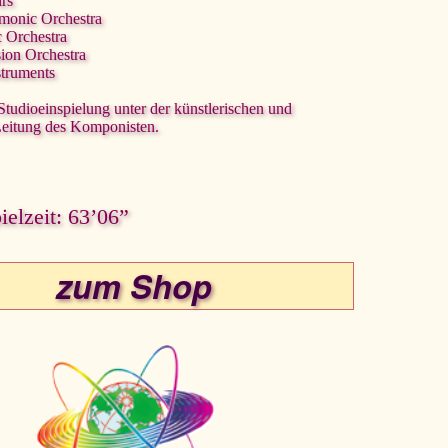
irs
rmonic Orchestra
c Orchestra
sion Orchestra
struments
 Studioeinspielung unter der künstlerischen und
Leitung des Komponisten.
elzeit: 63’06”
zum Shop