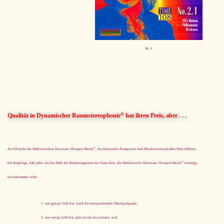
Nr. 1
®
Qualität in Dynamischer Raumstereophonie
hat ihren Preis, aber . . .
®
der Schöpfer der Medizinischen Resonanz Therapie Musik
, der Klassische Komponist und Musikwissenschaftler Peter Hübner,
®
hat festgelegt, daß jeder, der die Hilfe der Harmoniegesetze der Natur bzw. die Medizinische Resonanz Therapie Musik
benötigt,
sie bekommen solle:
wer genug Geld hat, kauft die entsprechenden Musikpräparate,
wer wenig Geld hat, gibt soviel wie er kann, und