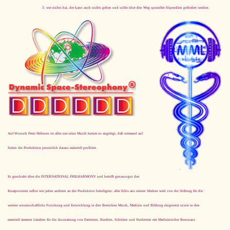
wer nichts hat, der kann auch nichts geben und sollte über den Weg spezieller Stipendien gefördert werden.
Auf Wunsch Peter Hübners ist alles um seine Musik herum so angelegt, daß niemand auf
Seiten der Produktion persönlich daraus materiell profitiert.
Es geschieht über die INTERNATIONAL PHILHARMONY und betrifft ge­nau­so­gut den
Komponisten selbst wie jeden anderen an der Produktion beteiligten: aller Erlös aus seinen Werken wird von der Stiftung für die
weitere wissenschaftliche Forschung und Entwicklung in den Bereichen Musik, Medizin und Bildung eingesetzt sowie in den
materiell ärmeren Ländern für die Ausstattung von Patienten, Kindern, Schülern und Studenten mit Medizinischer Resonanz