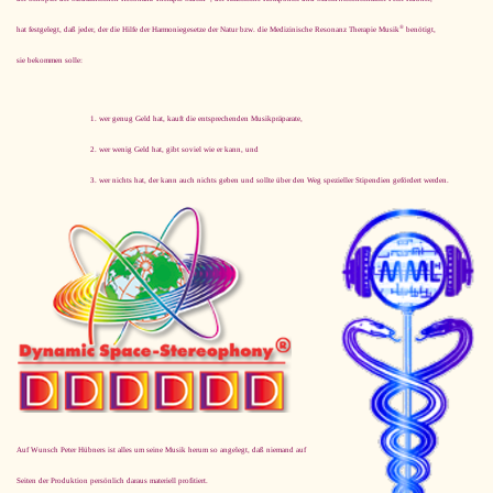
®
hat festgelegt, daß jeder, der die Hilfe der Harmoniegesetze der Natur bzw. die Medizinische Resonanz Therapie Musik
benötigt,
sie bekommen solle:
wer genug Geld hat, kauft die entsprechenden Musikpräparate,
wer wenig Geld hat, gibt soviel wie er kann, und
wer nichts hat, der kann auch nichts geben und sollte über den Weg spezieller Stipendien gefördert werden.
Auf Wunsch Peter Hübners ist alles um seine Musik herum so angelegt, daß niemand auf
Seiten der Produktion persönlich daraus materiell profitiert.