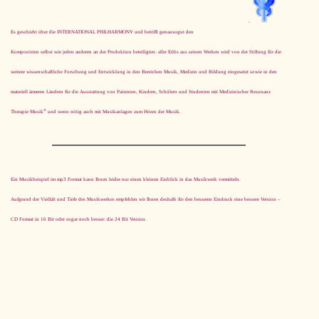
Es geschieht über die INTERNATIONAL PHILHARMONY und betrifft ge­nau­so­gut den
Komponisten selbst wie jeden anderen an der Produktion beteiligten: aller Erlös aus seinen Werken wird von der Stiftung für die
weitere wissenschaftliche Forschung und Entwicklung in den Bereichen Musik, Medizin und Bildung eingesetzt sowie in den
materiell ärmeren Ländern für die Ausstattung von Patienten, Kindern, Schülern und Studenten mit Medizinischer Resonanz
®
Therapie Musik
und wenn nötig auch mit Musikanlagen zum Hören der Musik.
Ein Musikbeispiel im mp3 Format kann Ihnen leider nur einen kleinen Einblick in das Musikwerk vermitteln.
Aufgrund der Vielfalt und Tiefe des Musikwerkes empfehlen wir Ihnen deshalb für den besseren Eindruck eine bessere Version –
CD Format in 16 Bit oder sogar noch besser: die 24 Bit Version.