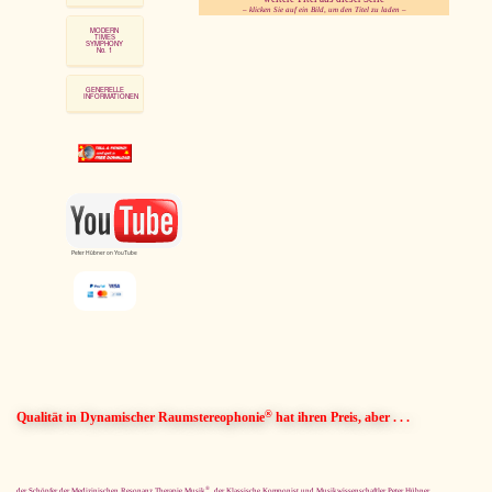
– klicken Sie auf ein Bild, um den Titel zu laden –
MODERN
TIMES
SYMPHONY
No. 1
pause
GENERELLE
INFORMATIONEN
Peter Hübner on YouTube
®
Qualität in Dynamischer Raumstereophonie
hat ihren Preis, aber . . .
®
der Schöpfer der Medizinischen Resonanz Therapie Musik
, der Klassische Komponist und Musikwissenschaftler Peter Hübner,