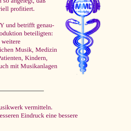
 so angelegt, daß
ll profitiert.
d betrifft ge­nau­
oduktion beteiligten:
 weitere
eichen Musik, Medizin
atienten, Kindern,
uch mit Musikanlagen
usikwerk vermitteln.
esseren Eindruck eine bessere