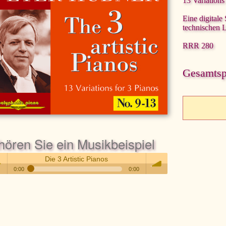
13 Variations
Eine digitale
technischen 
RRR 280
Gesamtspi
hören Sie ein Musikbeispiel
Die 3 Artistic Pianos
0:00
0:00
Die 3 Artistic Pianos
 /
volume