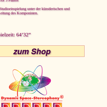
 for 3 Pianos
 Studioeinspielung unter der künstlerischen und
Leitung des Komponisten.
elzeit: 64’32”
zum Shop