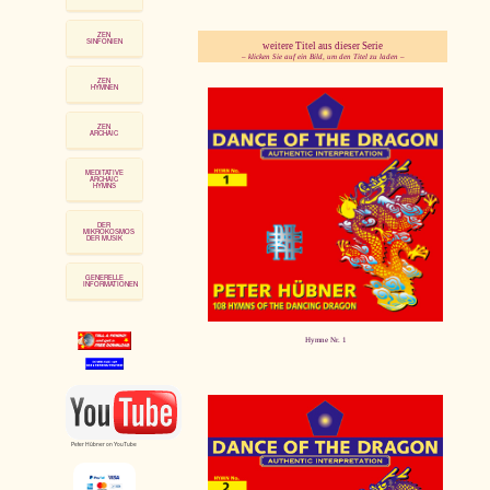
ZEN
SINFONIEN
weitere Titel aus dieser Serie
– klicken Sie auf ein Bild, um den Titel zu laden –
pause
ZEN
HYMNEN
ZEN
ARCHAIC
MEDITATIVE
ARCHAIC
HYMNS
DER
MIKROKOSMOS
DER MUSIK
GENERELLE
INFORMATIONEN
Hymne Nr. 1
Peter Hübner on YouTube