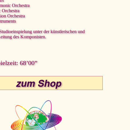
irs
rmonic Orchestra
c Orchestra
sion Orchestra
struments
 Studioeinspielung unter der künstlerischen und
Leitung des Komponisten.
elzeit: 68’00”
zum Shop