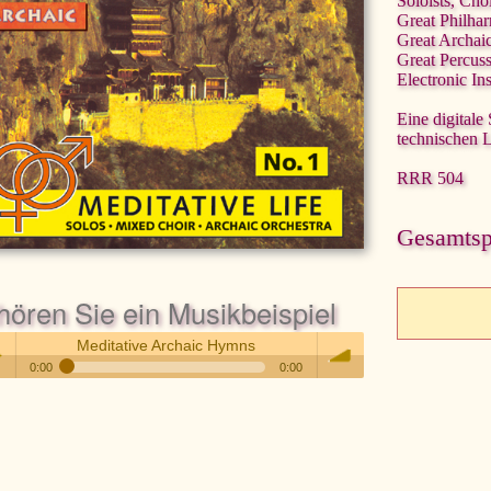
Soloists, Cho
Great Philha
Great Archai
Great Percus
Electronic In
Eine digitale
technischen 
RRR 504
Gesamtspi
hören Sie ein Musikbeispiel
Meditative Archaic Hymns
0:00
0:00
Meditative Archaic Hymns
 /
volume