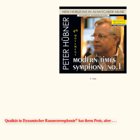
4. Satz
®
Qualität in Dynamischer Raumstereophonie
hat ihren Preis, aber . . .