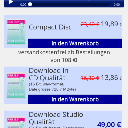
0:00
0:00
®
Medizinische Resonanz Therapie Musik
Play /
19,89
23,40 €
€
Compact Disc
in den Warenkorb
versandkostenfrei ab Bestellungen
von 108 €!
pause
Download in
13,86
CD Qualität
16,30 €
€
(16 Bit, wav-format,
Dateigrösse 726.7 MByte)
in den Warenkorb
Download Studio
Qualität
49,00 €
(24 Bit, aif-format, Dateigrösse