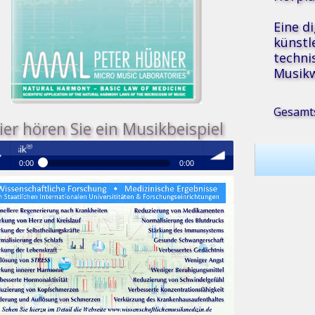
Eine d
künstl
techni
Musikw
Gesamts
ier hören Sie ein Musikbeispiel
Medizinische Resonanz Therapie Mu
0:00
0:00
®
Medizinische Resonanz Therapie Musik
 /
volume
se