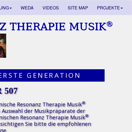
DUNG
WEDA
VIDEOS
SITE MAP
PROJEKTE
®
Z THERAPIE MUSIK
ERSTE GENERATION
 507
®
nische Resonanz Therapie Musik
e Auswahl der Musikpräparate der
®
nischen Resonanz Therapie Musik
sichtigen Sie bitte die
empfohlenen
ne.