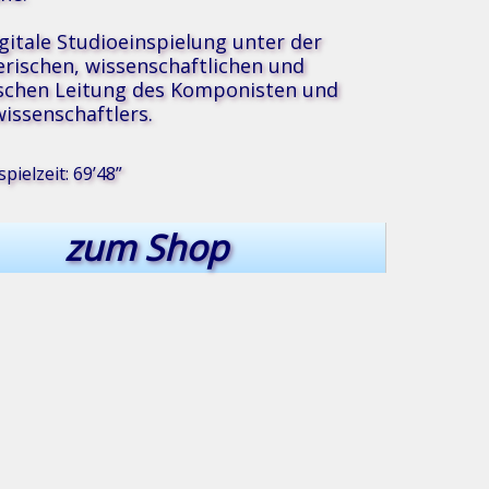
igitale Studioeinspielung unter der
erischen, wissenschaftlichen und
schen Leitung des Komponisten und
issenschaftlers.
pielzeit: 69’48”
®
sik
zum Shop