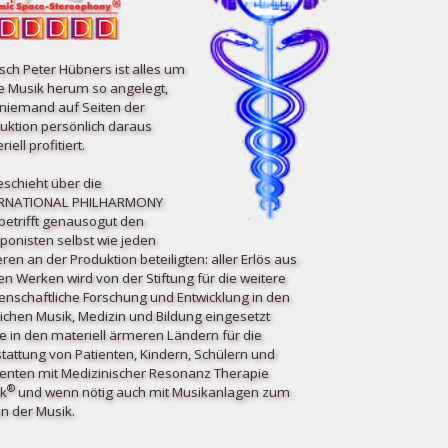
ch Peter Hübners ist alles um
e Musik herum so angelegt,
niemand auf Seiten der
uktion persönlich daraus
iell profitiert.
eschieht über die
ERNATIONAL PHILHARMONY
etrifft ge­nau­so­gut den
onisten selbst wie jeden
ren an der Produktion beteiligten: aller Erlös aus
en Werken wird von der Stiftung für die weitere
enschaftliche Forschung und Entwicklung in den
ichen Musik, Medizin und Bildung eingesetzt
e in den materiell ärmeren Ländern für die
tattung von Patienten, Kindern, Schülern und
enten mit Medizinischer Resonanz Therapie
®
k
und wenn nötig auch mit Musikanlagen zum
n der Musik.