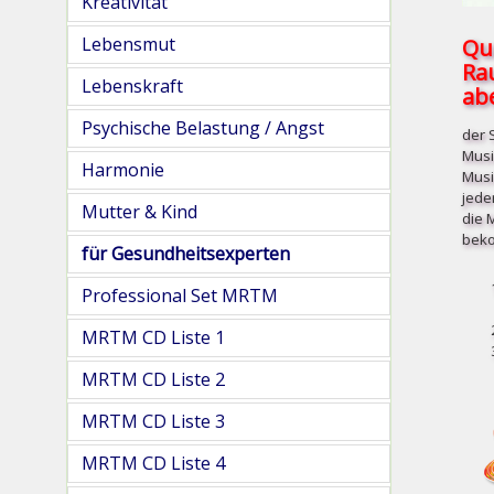
Kreativität
Qu
Lebensmut
Ra
Lebenskraft
abe
Psychische Belastung / Angst
der 
Musi
Harmonie
Musi
jede
Mutter & Kind
die 
beko
für Gesundheitsexperten
Professional Set MRTM
MRTM CD Liste 1
MRTM CD Liste 2
MRTM CD Liste 3
MRTM CD Liste 4