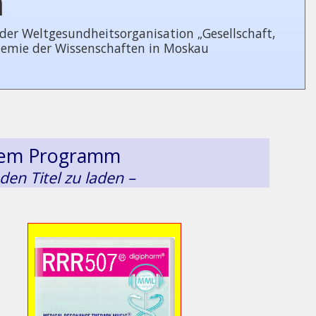
n
 Welt­ge­sund­heits­or­ga­ni­sa­tion „Gesellschaft,
demie der Wissenschaften in Moskau
esem Programm
 den Titel zu laden –