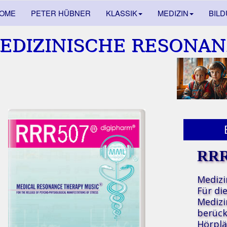
OME
PETER HÜBNER
KLASSIK
MEDIZIN
BIL
EDIZINISCHE RESONAN
RRR
Medizi
Für di
Medizi
berück
Hörplä