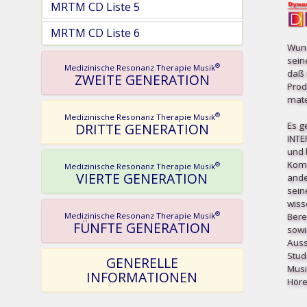
MRTM CD Liste 5
MRTM CD Liste 6
Wuns
sein
®
Medizinische Resonanz Therapie Musik
daß 
ZWEITE GENERATION
Prod
mater
®
Medizinische Resonanz Therapie Musik
Es g
DRITTE GENERATION
INT
und b
Komp
®
Medizinische Resonanz Therapie Musik
VIERTE GENERATION
ande
sein
wiss
®
Bere
Medizinische Resonanz Therapie Musik
FÜNFTE GENERATION
sowi
Auss
Stud
GENERELLE
Musi
INFORMATIONEN
Höre