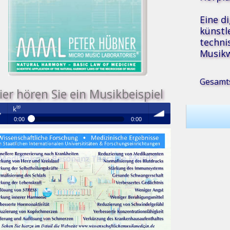
Eine d
künstl
techni
Musikw
Gesamts
ier hören Sie ein Musikbeispiel
Medizinische Resonanz Therapie Mus
0:00
0:00
®
Medizinische Resonanz Therapie Musik
 /
volume
se