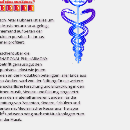
ch Peter Hübners ist alles um
e Musik herum so angelegt,
niemand auf Seiten der
uktion persönlich daraus
iell profitiert.
eschieht über die
ERNATIONAL PHILHARMONY
etrifft ge­nau­so­gut den
onisten selbst wie jeden
ren an der Produktion beteiligten: aller Erlös aus
en Werken wird von der Stiftung für die weitere
enschaftliche Forschung und Entwicklung in den
ichen Musik, Medizin und Bildung eingesetzt
e in den materiell ärmeren Ländern für die
tattung von Patienten, Kindern, Schülern und
enten mit Medizinischer Resonanz Therapie
®
k
und wenn nötig auch mit Musikanlagen zum
n der Musik.