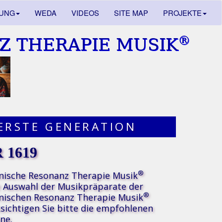
DUNG
WEDA
VIDEOS
SITE MAP
PROJEKTE
®
Z THERAPIE MUSIK
ERSTE GENERATION
 1619
®
nische Resonanz Therapie Musik
e Auswahl der Musikpräparate der
®
nischen Resonanz Therapie Musik
sichtigen Sie bitte die
empfohlenen
ne.