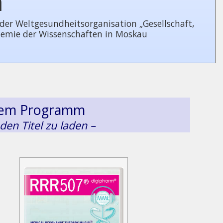
n
 Welt­ge­sund­heits­or­ga­ni­sa­tion „Gesellschaft,
demie der Wissenschaften in Moskau
esem Programm
 den Titel zu laden –