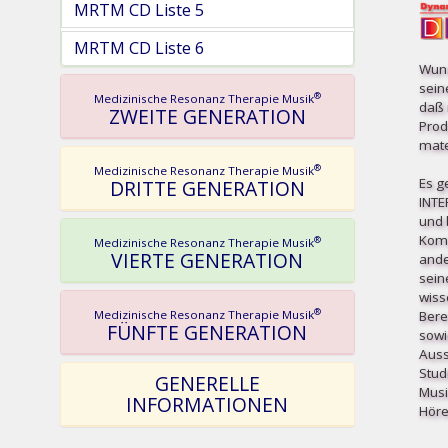
MRTM CD Liste 5
MRTM CD Liste 6
Wuns
sein
®
Medizinische Resonanz Therapie Musik
daß 
ZWEITE GENERATION
Prod
mater
®
Medizinische Resonanz Therapie Musik
Es g
DRITTE GENERATION
INT
und b
Komp
®
Medizinische Resonanz Therapie Musik
VIERTE GENERATION
ande
sein
wiss
®
Bere
Medizinische Resonanz Therapie Musik
FÜNFTE GENERATION
sowi
Auss
Stud
GENERELLE
Musi
INFORMATIONEN
Höre