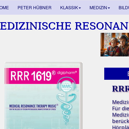
OME
PETER HÜBNER
KLASSIK
MEDIZIN
BIL
EDIZINISCHE RESONAN
RRR
Medizi
Für di
Medizi
berück
Hörplä