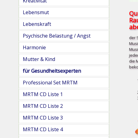
Kreativität
Qu
Lebensmut
Ra
Lebenskraft
abe
Psychische Belastung / Angst
der 
Musi
Harmonie
Musi
jede
Mutter & Kind
die 
beko
für Gesundheitsexperten
Professional Set MRTM
MRTM CD Liste 1
MRTM CD Liste 2
MRTM CD Liste 3
MRTM CD Liste 4