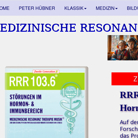
OME
PETER HÜBNER
KLASSIK
MEDIZIN
BIL
EDIZINISCHE RESONAN
RRR
Hor
Auf de
Forsch
das P