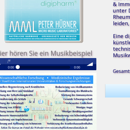
& Immu
unter 
Rheuma
leiden
Eine d
künstl
techni
ier hören Sie ein Musikbeispiel
Musikw
Medizinische Resonanz Therapie Musi
0:00
0:00
Gesamts
®
Medizinische Resonanz Therapie Musik
 /
volume
se