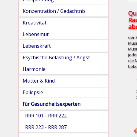
Konzentration / Gedächtnis
Qu
Ra
Kreativität
abe
Lebensmut
der 
Musi
Lebenskraft
Musi
jede
Psychische Belastung / Angst
die 
beko
Harmonie
Mutter & Kind
Epilepsie
für Gesundheitsexperten
RRR 101 - RRR 222
RRR 223 - RRR 287