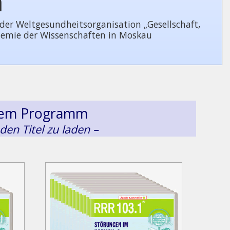
n
 Welt­ge­sund­heits­or­ga­ni­sa­tion „Gesellschaft,
demie der Wissenschaften in Moskau
esem Programm
 den Titel zu laden –