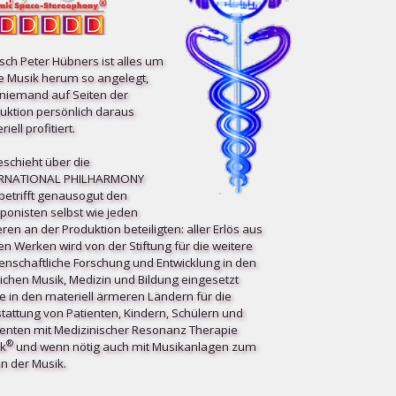
ch Peter Hübners ist alles um
e Musik herum so angelegt,
niemand auf Seiten der
uktion persönlich daraus
iell profitiert.
eschieht über die
ERNATIONAL PHILHARMONY
etrifft ge­nau­so­gut den
onisten selbst wie jeden
ren an der Produktion beteiligten: aller Erlös aus
en Werken wird von der Stiftung für die weitere
enschaftliche Forschung und Entwicklung in den
ichen Musik, Medizin und Bildung eingesetzt
e in den materiell ärmeren Ländern für die
tattung von Patienten, Kindern, Schülern und
enten mit Medizinischer Resonanz Therapie
®
k
und wenn nötig auch mit Musikanlagen zum
n der Musik.