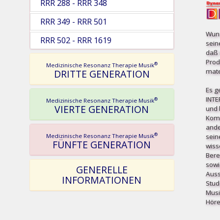
RRR 288 - RRR 348
RRR 349 - RRR 501
Wuns
RRR 502 - RRR 1619
sein
daß 
Prod
®
Medizinische Resonanz Therapie Musik
mater
DRITTE GENERATION
Es g
INT
®
Medizinische Resonanz Therapie Musik
VIERTE GENERATION
und b
Komp
ande
®
sein
Medizinische Resonanz Therapie Musik
FÜNFTE GENERATION
wiss
Bere
sowi
GENERELLE
Auss
INFORMATIONEN
Stud
Musi
Höre