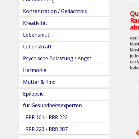
Konzentration / Gedächtnis
Qu
Ra
Kreativität
abe
Lebensmut
der 
Musi
Lebenskraft
Musi
jede
Psychische Belastung / Angst
die 
beko
Harmonie
Mutter & Kind
Epilepsie
für Gesundheitsexperten
RRR 101 - RRR 222
RRR 223 - RRR 287