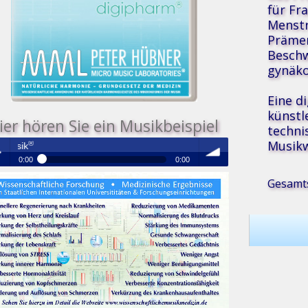
für Fr
Menst
Prämen
Beschw
gynäko
Eine d
künstl
ier hören Sie ein Musikbeispiel
techni
Musikw
Medizinische Resonanz Therapie Mus
0:00
0:00
®
Medizinische Resonanz Therapie Musik
Gesamts
 /
volume
se