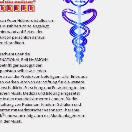
ch Peter Hübners ist alles um
e Musik herum so angelegt,
niemand auf Seiten der
uktion persönlich daraus
iell profitiert.
eschieht über die
ERNATIONAL PHILHARMONY
etrifft ge­nau­so­gut den
onisten selbst wie jeden
ren an der Produktion beteiligten: aller Erlös aus
en Werken wird von der Stiftung für die weitere
enschaftliche Forschung und Entwicklung in den
ichen Musik, Medizin und Bildung eingesetzt
e in den materiell ärmeren Ländern für die
tattung von Patienten, Kindern, Schülern und
enten mit Medizinischer Resonanz Therapie
®
k
und wenn nötig auch mit Musikanlagen zum
n der Musik.