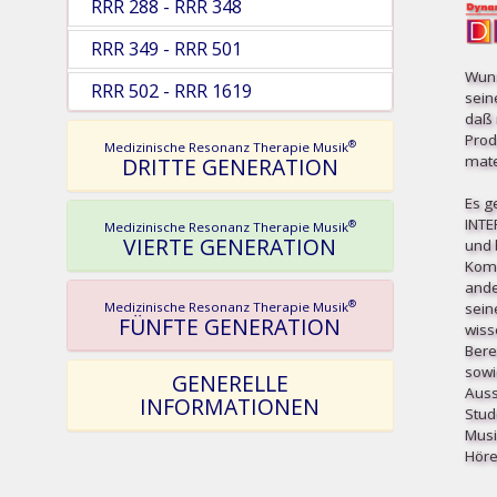
RRR 288 - RRR 348
RRR 349 - RRR 501
Wuns
RRR 502 - RRR 1619
sein
daß 
Prod
®
Medizinische Resonanz Therapie Musik
mater
DRITTE GENERATION
Es g
INT
®
Medizinische Resonanz Therapie Musik
VIERTE GENERATION
und b
Komp
ande
®
sein
Medizinische Resonanz Therapie Musik
FÜNFTE GENERATION
wiss
Bere
sowi
GENERELLE
Auss
INFORMATIONEN
Stud
Musi
Höre