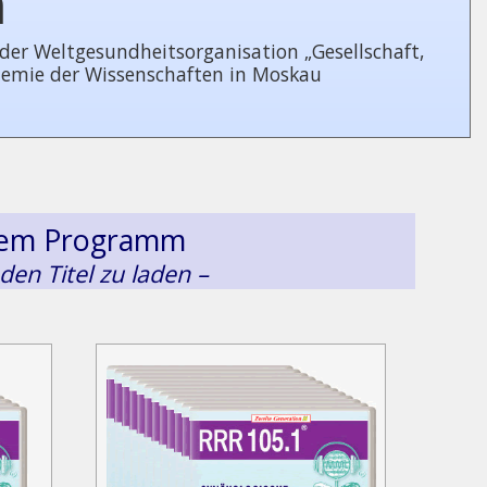
n
 Welt­ge­sund­heits­or­ga­ni­sa­tion „Gesellschaft,
demie der Wissenschaften in Moskau
esem Programm
 den Titel zu laden –