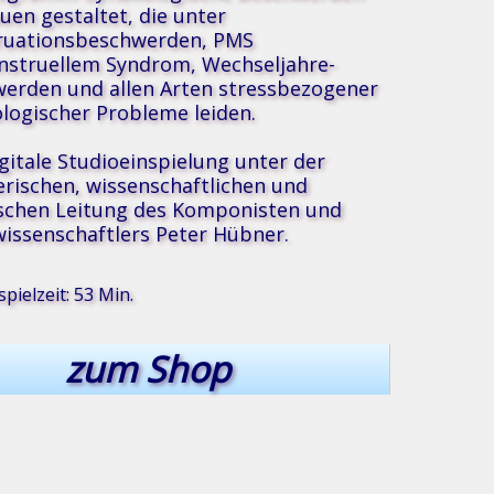
auen gestaltet, die unter
ruationsbeschwerden, PMS
struellem Syndrom, Wechseljahre-
erden und allen Arten stressbezogener
logischer Probleme leiden.
igitale Studioeinspielung unter der
erischen, wissenschaftlichen und
schen Leitung des Komponisten und
issenschaftlers Peter Hübner.
®
ik
pielzeit: 53 Min.
zum Shop