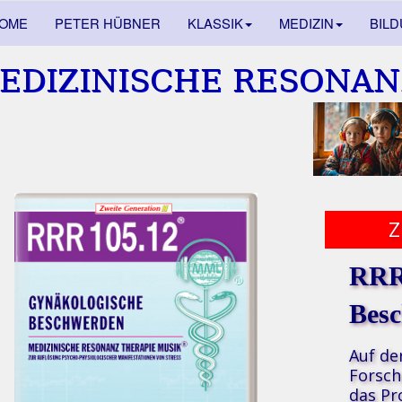
OME
PETER HÜBNER
KLASSIK
MEDIZIN
BIL
EDIZINISCHE RESONAN
RRR
Besc
Auf de
Forsch
das P