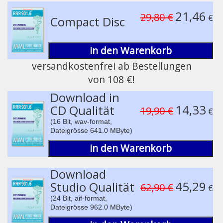
Play /
21,46
29,80 €
€
Compact Disc
in den Warenkorb
versandkostenfrei ab Bestellungen
von 108 €!
pause
Download in
14,33
CD Qualität
19,90 €
€
(16 Bit, wav-format,
Dateigrösse 641.0 MByte)
in den Warenkorb
Download
45,29
Studio Qualität
62,90 €
€
(24 Bit, aif-format,
Dateigrösse 962.0 MByte)