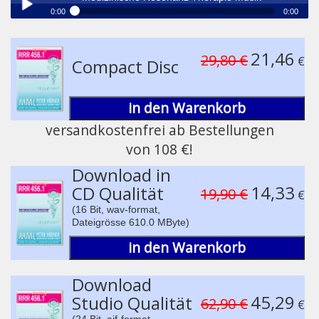
0:00
0:00
®
Medizinische Resonanz Therapie Musik
Play /
21,46
29,80 €
€
Compact Disc
in den Warenkorb
versandkostenfrei ab Bestellungen
von 108 €!
pause
Download in
14,33
CD Qualität
19,90 €
€
(16 Bit, wav-format,
Dateigrösse 610.0 MByte)
in den Warenkorb
Download
45,29
Studio Qualität
62,90 €
€
(24 Bit, aif-format,