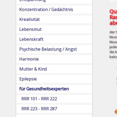
Konzentration / Gedächtnis
Qu
Ra
Kreativität
abe
Lebensmut
der 
Musi
Lebenskraft
Musi
jede
Psychische Belastung / Angst
die 
beko
Harmonie
Mutter & Kind
Epilepsie
für Gesundheitsexperten
RRR 101 - RRR 222
RRR 223 - RRR 287