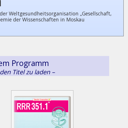
n
 Welt­ge­sund­heits­or­ga­ni­sa­tion „Gesellschaft,
demie der Wissenschaften in Moskau
esem Programm
 den Titel zu laden –