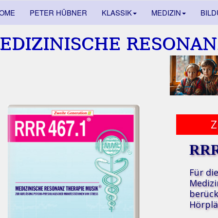
OME
PETER HÜBNER
KLASSIK
MEDIZIN
BIL
EDIZINISCHE RESONAN
RRR
Für di
Medizi
berück
Hörplä