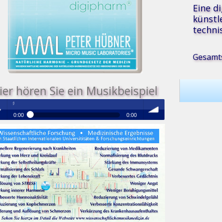
Eine d
künstl
techni
Gesamts
ier hören Sie ein Musikbeispiel
Medizinische Resonanz Therapie Mus
0:00
0:00
®
Medizinische Resonanz Therapie Musik
 /
volume
se