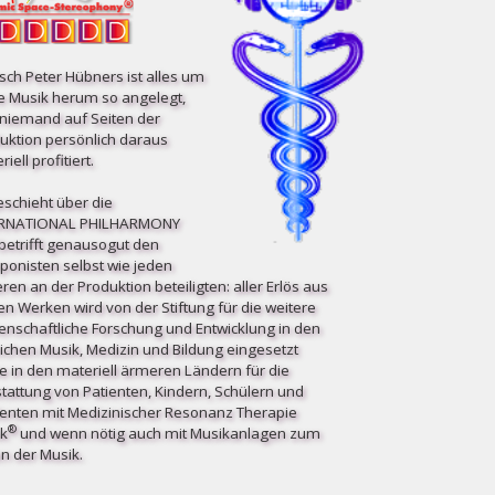
ch Peter Hübners ist alles um
e Musik herum so angelegt,
niemand auf Seiten der
uktion persönlich daraus
iell profitiert.
eschieht über die
ERNATIONAL PHILHARMONY
etrifft ge­nau­so­gut den
onisten selbst wie jeden
ren an der Produktion beteiligten: aller Erlös aus
en Werken wird von der Stiftung für die weitere
enschaftliche Forschung und Entwicklung in den
ichen Musik, Medizin und Bildung eingesetzt
e in den materiell ärmeren Ländern für die
tattung von Patienten, Kindern, Schülern und
enten mit Medizinischer Resonanz Therapie
®
k
und wenn nötig auch mit Musikanlagen zum
n der Musik.