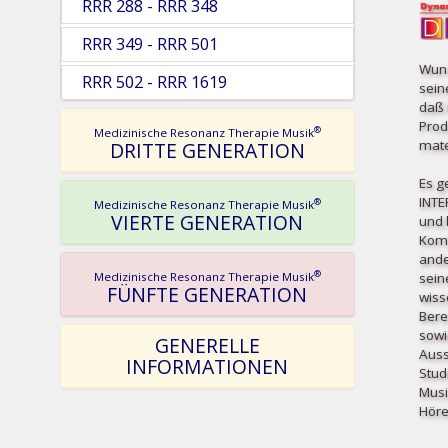
RRR 288 - RRR 348
RRR 349 - RRR 501
Wuns
RRR 502 - RRR 1619
sein
daß 
Prod
®
Medizinische Resonanz Therapie Musik
mater
DRITTE GENERATION
Es g
INT
®
Medizinische Resonanz Therapie Musik
VIERTE GENERATION
und b
Komp
ande
®
sein
Medizinische Resonanz Therapie Musik
FÜNFTE GENERATION
wiss
Bere
sowi
GENERELLE
Auss
INFORMATIONEN
Stud
Musi
Höre