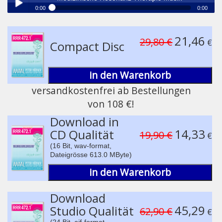
0:00
0:00
®
Medizinische Resonanz Therapie Musik
Play /
21,46
29,80 €
€
Compact Disc
in den Warenkorb
versandkostenfrei ab Bestellungen
von 108 €!
pause
Download in
14,33
CD Qualität
19,90 €
€
(16 Bit, wav-format,
Dateigrösse 613.0 MByte)
in den Warenkorb
Download
45,29
Studio Qualität
62,90 €
€
(24 Bit, aif-format,