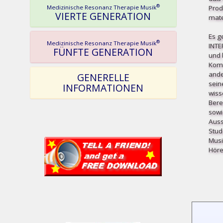
®
Medizinische Resonanz Therapie Musik
Prod
VIERTE GENERATION
mater
Es g
®
Medizinische Resonanz Therapie Musik
INT
FÜNFTE GENERATION
und b
Komp
ande
GENERELLE
sein
INFORMATIONEN
wiss
Bere
sowi
Auss
Stud
Musi
Höre