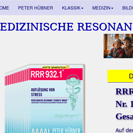
OME
PETER HÜBNER
KLASSIK
MEDIZIN
BIL
EDIZINISCHE RESONAN
RRR 
Nr. 
Ges
Auf de