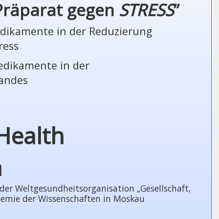
 Präparat gegen
STRESS
”
Medikamente in der Reduzierung
ress
Medikamente in der
tandes
Health
n
 Welt­ge­sund­heits­or­ga­ni­sa­tion „Gesellschaft,
demie der Wissenschaften in Moskau