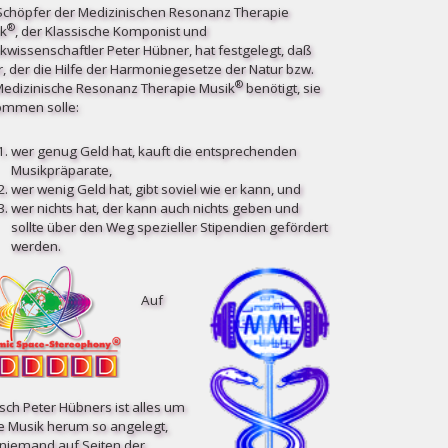
Schöpfer der Medizinischen Resonanz Therapie
®
k
, der Klassische Komponist und
kwissenschaftler Peter Hübner, hat festgelegt, daß
r, der die Hilfe der Harmoniegesetze der Natur bzw.
®
Medizinische Resonanz Therapie Musik
benötigt, sie
mmen solle:
wer genug Geld hat, kauft die entsprechenden
Musikpräparate,
wer wenig Geld hat, gibt soviel wie er kann, und
wer nichts hat, der kann auch nichts geben und
sollte über den Weg spezieller Stipendien gefördert
werden.
Auf
ch Peter Hübners ist alles um
e Musik herum so angelegt,
niemand auf Seiten der