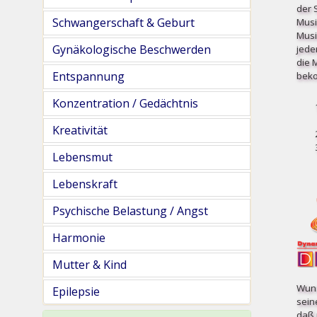
der 
Schwangerschaft & Geburt
Musi
Musi
Gynäkologische Beschwerden
jede
die 
Entspannung
beko
Konzentration / Gedächtnis
Kreativität
Lebensmut
Lebenskraft
Psychische Belastung / Angst
Harmonie
Mutter & Kind
Wuns
Epilepsie
sein
daß 