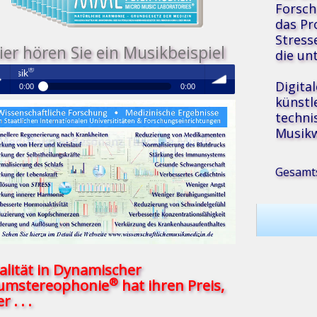
Forsch
das P
Stress
ier hören Sie ein Musikbeispiel
die un
Medizinische Resonanz Therapie M
Digita
0:00
0:00
künstl
®
Medizinische Resonanz Therapie Musik
techni
 /
volume
Musikw
Gesamts
se
alität in Dynamischer
®
umstereophonie
hat ihren Preis,
r . . .