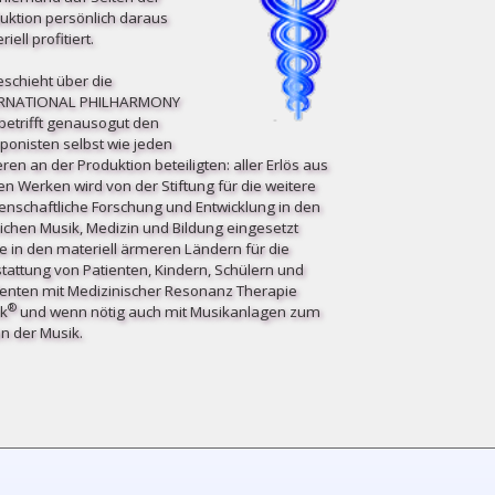
uktion persönlich daraus
iell profitiert.
eschieht über die
ERNATIONAL PHILHARMONY
etrifft ge­nau­so­gut den
onisten selbst wie jeden
ren an der Produktion beteiligten: aller Erlös aus
en Werken wird von der Stiftung für die weitere
enschaftliche Forschung und Entwicklung in den
ichen Musik, Medizin und Bildung eingesetzt
e in den materiell ärmeren Ländern für die
tattung von Patienten, Kindern, Schülern und
enten mit Medizinischer Resonanz Therapie
®
k
und wenn nötig auch mit Musikanlagen zum
n der Musik.