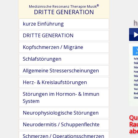
®
Medizinische Resonanz Therapie Musik
DRITTE GENERATION
h
kurze Einführung
DRITTE GENERATION
Kopfschmerzen / Migräne
Play
Schlafstörungen
Allgemeine Stresserscheinungen
Herz- & Kreislaufstörungen
Störungen im Hormon- & Immun
pau
System
Neurophysiologische Störungen
Qu
Ra
Neurodermitis / Schuppenflechte
abe
Schmerzen / Operationsschmerzen