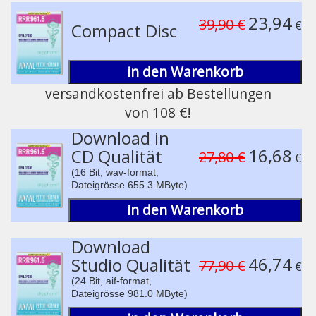
Play /
23,94
39,90 €
€
Compact Disc
in den Warenkorb
versandkostenfrei ab Bestellungen
von 108 €!
pause
Download in
16,68
CD Qualität
27,80 €
€
(16 Bit, wav-format,
Dateigrösse 655.3 MByte)
in den Warenkorb
Download
46,74
Studio Qualität
77,90 €
€
(24 Bit, aif-format,
Dateigrösse 981.0 MByte)