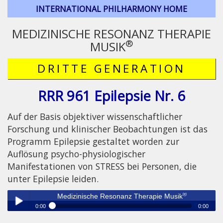
INTERNATIONAL PHILHARMONY HOME
MEDIZINISCHE RESONANZ THERAPIE
®
MUSIK
DRITTE GENERATION
RRR 961 Epilepsie Nr. 6
Auf der Basis objektiver wissenschaftlicher
Forschung und klinischer Beobachtungen ist das
Programm Epilepsie gestaltet worden zur
Auflösung psycho-physiologischer
Manifestationen von STRESS bei Personen, die
unter Epilepsie leiden.
®
Medizinische Resonanz Therapie Musik
0:00
0:00
®
Medizinische Resonanz Therapie Musik