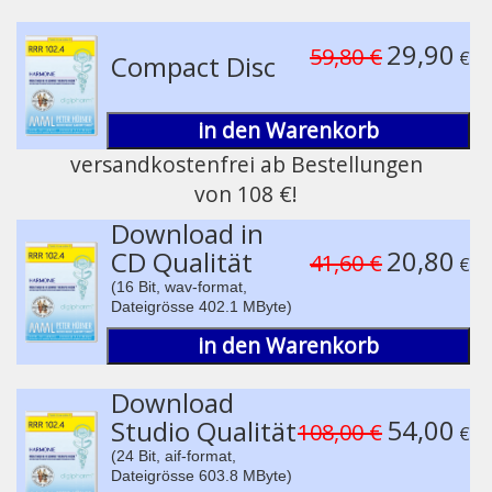
®
Medizinische Resonanz Therapie Musik
Play /
29,90
59,80 €
€
Compact Disc
in den Warenkorb
versandkostenfrei ab Bestellungen
von 108 €!
pause
Download in
20,80
CD Qualität
41,60 €
€
(16 Bit, wav-format,
Dateigrösse 402.1 MByte)
in den Warenkorb
Download
54,00
Studio Qualität
108,00 €
€
(24 Bit, aif-format,
Dateigrösse 603.8 MByte)