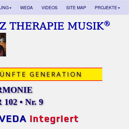
DUNG
WEDA
VIDEOS
SITE MAP
PROJEKTE
®
Z THERAPIE MUSIK
FÜNFTE GENERATION
RMONIE
102 • Nr. 9
VEDA
integriert