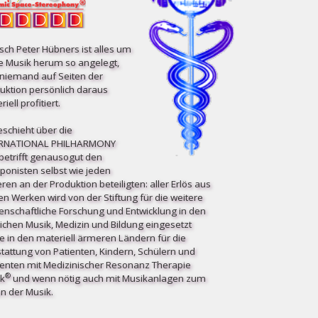
ch Peter Hübners ist alles um
e Musik herum so angelegt,
niemand auf Seiten der
uktion persönlich daraus
iell profitiert.
eschieht über die
ERNATIONAL PHILHARMONY
etrifft ge­nau­so­gut den
onisten selbst wie jeden
ren an der Produktion beteiligten: aller Erlös aus
en Werken wird von der Stiftung für die weitere
enschaftliche Forschung und Entwicklung in den
ichen Musik, Medizin und Bildung eingesetzt
e in den materiell ärmeren Ländern für die
tattung von Patienten, Kindern, Schülern und
enten mit Medizinischer Resonanz Therapie
®
k
und wenn nötig auch mit Musikanlagen zum
n der Musik.