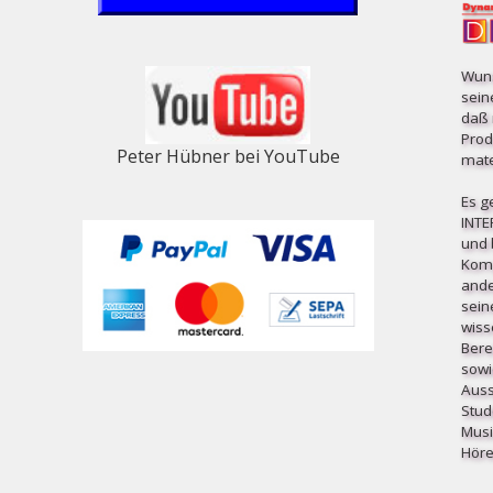
Wuns
sein
daß 
Prod
Peter Hübner bei YouTube
mater
Es g
INT
und b
Komp
ande
sein
wiss
Bere
sowi
Auss
Stud
Musi
Höre