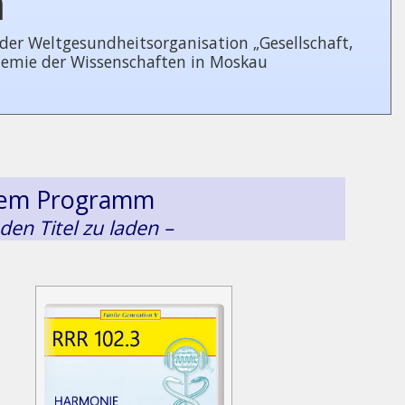
n
 Welt­ge­sund­heits­or­ga­ni­sa­tion „Gesellschaft,
demie der Wissenschaften in Moskau
esem Programm
 den Titel zu laden –