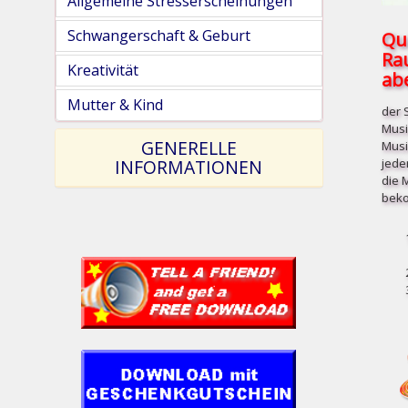
Allgemeine Stresserscheinungen
Schwangerschaft & Geburt
Qu
Ra
Kreativität
abe
Mutter & Kind
der 
Musi
GENERELLE
Musi
jede
INFORMATIONEN
die 
beko