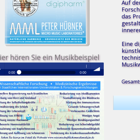
Auf de
Forsch
das P
gestal
innere
Eine d
künstl
ier hören Sie ein Musikbeispiel
techni
Musikw
Medizinische Resonanz Therapie Musik
0:00
0:00
Gesamts
®
Medizinische Resonanz Therapie Musik
 /
volume
se