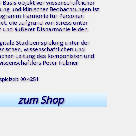
r Basis objektiver wissenschaftlicher
ung und klinischer Beobachtungen ist
rogramm Harmonie für Personen
tet, die aufgrund von Stress unter
r und äußerer Disharmonie leiden.
igitale Studioeinspielung unter der
erischen, wissenschaftlichen und
schen Leitung des Komponisten und
issenschaftlers Peter Hübner.
®
pielzeit: 00:46:51
zum Shop