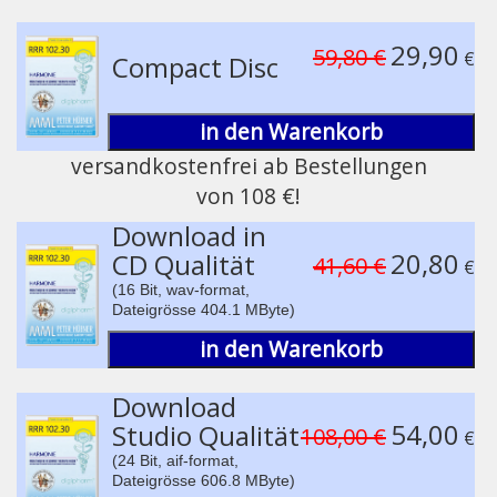
®
Medizinische Resonanz Therapie Musik
Play /
29,90
59,80 €
€
Compact Disc
in den Warenkorb
versandkostenfrei ab Bestellungen
von 108 €!
pause
Download in
20,80
CD Qualität
41,60 €
€
(16 Bit, wav-format,
Dateigrösse 404.1 MByte)
in den Warenkorb
Download
54,00
Studio Qualität
108,00 €
€
(24 Bit, aif-format,
Dateigrösse 606.8 MByte)