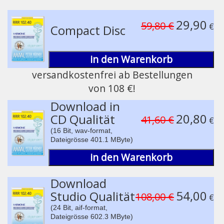
®
Medizinische Resonanz Therapie Musik
Play /
29,90
59,80 €
€
Compact Disc
in den Warenkorb
versandkostenfrei ab Bestellungen
von 108 €!
pause
Download in
20,80
CD Qualität
41,60 €
€
(16 Bit, wav-format,
Dateigrösse 401.1 MByte)
in den Warenkorb
Download
54,00
Studio Qualität
108,00 €
€
(24 Bit, aif-format,
Dateigrösse 602.3 MByte)