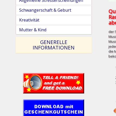
Allgemeine Stresserscheinungen
Schwangerschaft & Geburt
Qu
Ra
Kreativität
abe
Mutter & Kind
der 
Musi
GENERELLE
Musi
jede
INFORMATIONEN
die 
beko