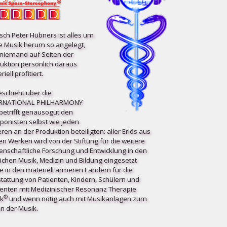
ch Peter Hübners ist alles um
e Musik herum so angelegt,
niemand auf Seiten der
uktion persönlich daraus
iell profitiert.
eschieht über die
ERNATIONAL PHILHARMONY
etrifft ge­nau­so­gut den
onisten selbst wie jeden
ren an der Produktion beteiligten: aller Erlös aus
en Werken wird von der Stiftung für die weitere
enschaftliche Forschung und Entwicklung in den
ichen Musik, Medizin und Bildung eingesetzt
e in den materiell ärmeren Ländern für die
tattung von Patienten, Kindern, Schülern und
enten mit Medizinischer Resonanz Therapie
®
k
und wenn nötig auch mit Musikanlagen zum
n der Musik.