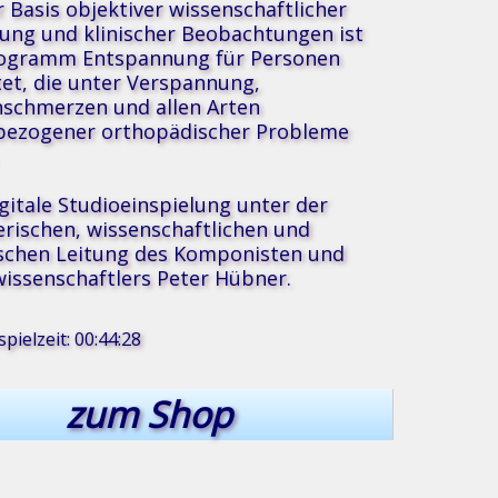
r Basis objektiver wissenschaftlicher
ung und klinischer Beobachtungen ist
rogramm Entspannung für Personen
tet, die unter Verspannung,
schmerzen und allen Arten
bezogener orthopädischer Probleme
igitale Studioeinspielung unter der
erischen, wissenschaftlichen und
®
sik
schen Leitung des Komponisten und
issenschaftlers Peter Hübner.
pielzeit: 00:44:28
zum Shop