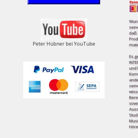
Wuns
sein
daß 
Prod
Peter Hübner bei YouTube
mater
Es g
INT
und b
Komp
ande
sein
wiss
Bere
sowi
Auss
Stud
Musi
Höre