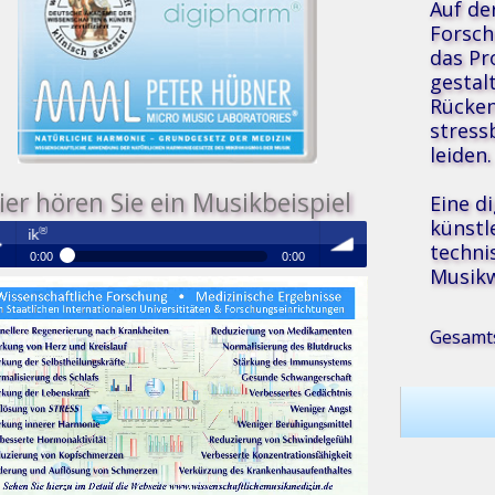
Auf de
Forsch
das P
gestal
Rücken
stress
leiden.
ier hören Sie ein Musikbeispiel
Eine d
künstl
Medizinische Resonanz Therapie Mu
techni
0:00
0:00
Musikw
®
Medizinische Resonanz Therapie Musik
 /
volume
Gesamts
se