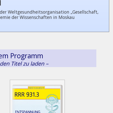
n
 Welt­ge­sund­heits­or­ga­ni­sa­tion „Gesellschaft,
demie der Wissenschaften in Moskau
esem Programm
 den Titel zu laden –