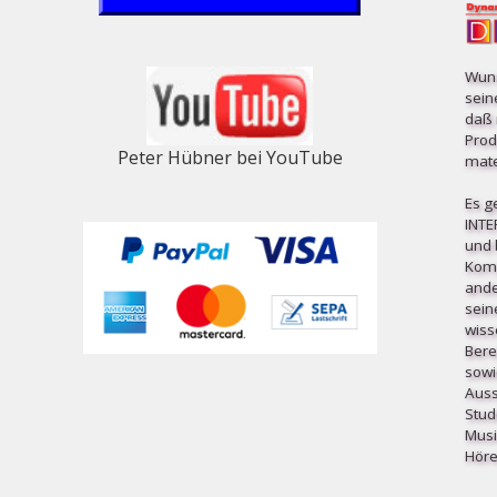
Wuns
sein
daß 
Prod
Peter Hübner bei YouTube
mater
Es g
INT
und b
Komp
ande
sein
wiss
Bere
sowi
Auss
Stud
Musi
Höre