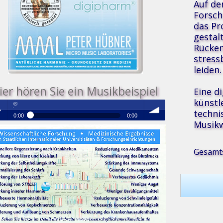
Auf de
Forsch
das P
gestal
Rücken
stress
leiden.
ier hören Sie ein Musikbeispiel
Eine d
künstl
Medizinische Resonanz Therapie Mu
techni
0:00
0:00
Musikw
®
Medizinische Resonanz Therapie Musik
 /
volume
Gesamts
se