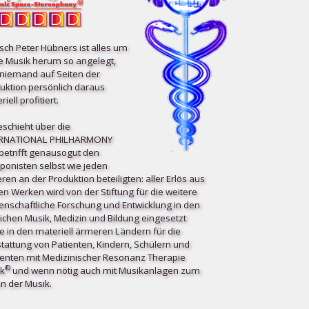
ch Peter Hübners ist alles um
e Musik herum so angelegt,
niemand auf Seiten der
uktion persönlich daraus
iell profitiert.
eschieht über die
ERNATIONAL PHILHARMONY
etrifft ge­nau­so­gut den
onisten selbst wie jeden
ren an der Produktion beteiligten: aller Erlös aus
en Werken wird von der Stiftung für die weitere
enschaftliche Forschung und Entwicklung in den
ichen Musik, Medizin und Bildung eingesetzt
e in den materiell ärmeren Ländern für die
tattung von Patienten, Kindern, Schülern und
enten mit Medizinischer Resonanz Therapie
®
k
und wenn nötig auch mit Musikanlagen zum
n der Musik.