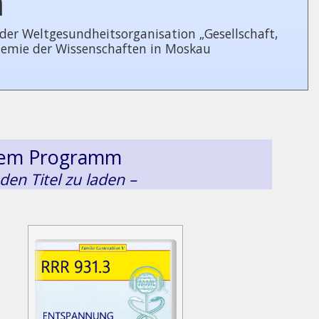
n
 Welt­ge­sund­heits­or­ga­ni­sa­tion „Gesellschaft,
demie der Wissenschaften in Moskau
esem Programm
 den Titel zu laden –