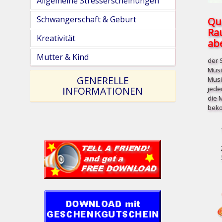
Allgemeine Stresserscheinungen
Schwangerschaft & Geburt
Qu
Ra
Kreativität
abe
Mutter & Kind
der 
Musi
GENERELLE
Musi
jede
INFORMATIONEN
die 
beko