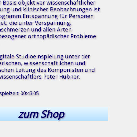
r Basis objektiver wissenschaftlicher
ung und klinischer Beobachtungen ist
rogramm Entspannung für Personen
tet, die unter Verspannung,
schmerzen und allen Arten
bezogener orthopädischer Probleme
igitale Studioeinspielung unter der
erischen, wissenschaftlichen und
®
sik
schen Leitung des Komponisten und
issenschaftlers Peter Hübner.
pielzeit: 00:43:05
zum Shop