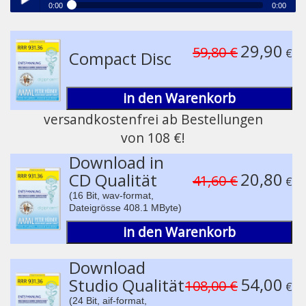
0:00
0:00
®
Medizinische Resonanz Therapie Musik
Play /
29,90
59,80 €
€
Compact Disc
in den Warenkorb
versandkostenfrei ab Bestellungen
von 108 €!
pause
Download in
20,80
CD Qualität
41,60 €
€
(16 Bit, wav-format,
Dateigrösse 408.1 MByte)
in den Warenkorb
Download
54,00
Studio Qualität
108,00 €
€
(24 Bit, aif-format,