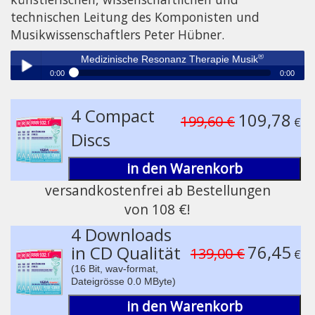
technischen Leitung des Komponisten und
Musikwissenschaftlers Peter Hübner.
®
Medizinische Resonanz Therapie Musik
0:00
0:00
®
Medizinische Resonanz Therapie Musik
Play /
4 Compact
109,78
199,60 €
€
Discs
in den Warenkorb
versandkostenfrei ab Bestellungen
von 108 €!
pause
4 Downloads
76,45
in CD Qualität
139,00 €
€
(16 Bit, wav-format,
Dateigrösse 0.0 MByte)
in den Warenkorb