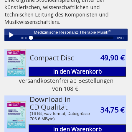
künstlerischen, wissenschaftlichen und
technischen Leitung des Komponisten und
Musikwissenschaftlers.
®
Medizinische Resonanz Therapie Musik
0:00
0:00
®
Medizinische Resonanz Therapie Musik
Play /
Compact Disc
49,90 €
in den Warenkorb
versandkostenfrei ab Bestellungen
von 108 €!
pause
Download in
CD Qualität
34,75 €
(16 Bit, wav-format, Dateigrösse
706.6 MByte)
in den Warenkorb