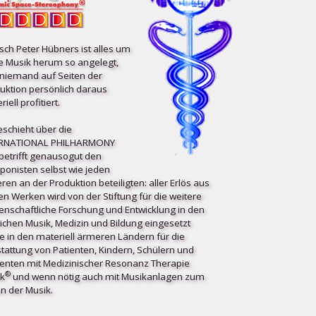
ch Peter Hübners ist alles um
e Musik herum so angelegt,
niemand auf Seiten der
uktion persönlich daraus
iell profitiert.
eschieht über die
ERNATIONAL PHILHARMONY
etrifft ge­nau­so­gut den
onisten selbst wie jeden
ren an der Produktion beteiligten: aller Erlös aus
en Werken wird von der Stiftung für die weitere
enschaftliche Forschung und Entwicklung in den
ichen Musik, Medizin und Bildung eingesetzt
e in den materiell ärmeren Ländern für die
tattung von Patienten, Kindern, Schülern und
enten mit Medizinischer Resonanz Therapie
®
k
und wenn nötig auch mit Musikanlagen zum
n der Musik.