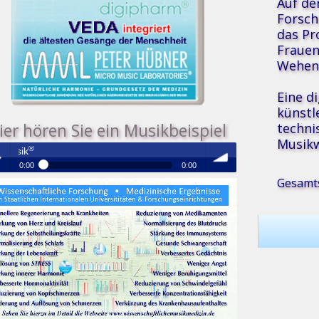
Auf de
Forsch
das Pr
Frauen
Wehen 
Eine d
künstl
techni
ier hören Sie ein Musikbeispiel
Musikw
Medizinische Resonanz Therapie Mu
0:00
0:00
Gesamts
®
Medizinische Resonanz Therapie Musik
 /
volume
se