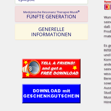
®
Medizinische Resonanz Therapie Musik
FÜNFTE GENERATION
Wuns
sein
daß 
GENERELLE
Prod
INFORMATIONEN
mater
Es g
INT
und b
Komp
ande
sein
wiss
Bere
sowi
Auss
Stud
Musi
Höre