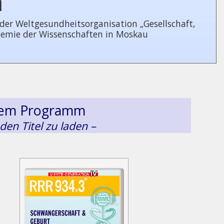
n
 Welt­ge­sund­heits­or­ga­ni­sa­tion „Gesellschaft,
demie der Wissenschaften in Moskau
esem Programm
 den Titel zu laden –