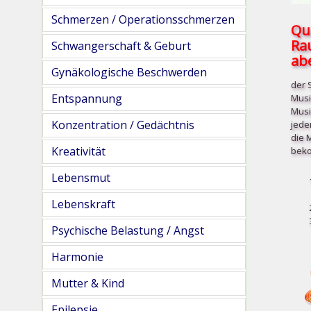
Schmerzen / Operationsschmerzen
Qu
Ra
Schwangerschaft & Geburt
abe
Gynäkologische Beschwerden
der 
Entspannung
Musi
Musi
Konzentration / Gedächtnis
jede
die 
Kreativität
beko
Lebensmut
Lebenskraft
Psychische Belastung / Angst
Harmonie
Mutter & Kind
Epilepsie