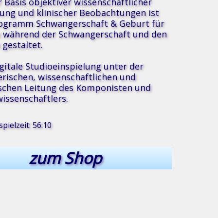
r Basis objektiver wissenschaftlicher
ung und klinischer Beobachtungen ist
ogramm Schwangerschaft & Geburt für
 während der Schwangerschaft und den
gestaltet.
igitale Studioeinspielung unter der
erischen, wissenschaftlichen und
schen Leitung des Komponisten und
issenschaftlers.
®
sik
pielzeit: 56:10
zum Shop