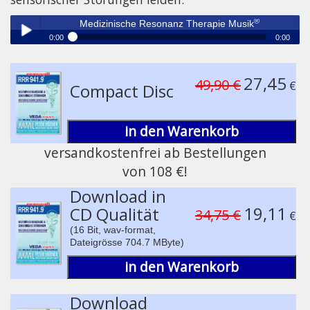
®
Medizinische Resonanz Therapie Musik
0:00
0:00
®
Medizinische Resonanz Therapie Musik
Play /
27,45
49,90 €
€
Compact Disc
in den Warenkorb
versandkostenfrei ab Bestellungen
von 108 €!
pause
Download in
19,11
CD Qualität
34,75 €
€
(16 Bit, wav-format,
Dateigrösse 704.7 MByte)
in den Warenkorb
Download