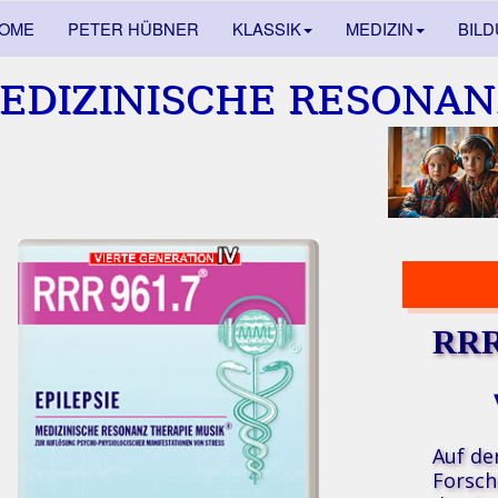
OME
PETER HÜBNER
KLASSIK
MEDIZIN
BIL
EDIZINISCHE RESONAN
RRR 
Auf de
Forsch