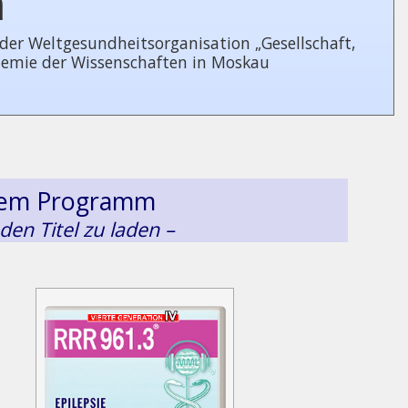
n
 Welt­ge­sund­heits­or­ga­ni­sa­tion „Gesellschaft,
demie der Wissenschaften in Moskau
esem Programm
 den Titel zu laden –