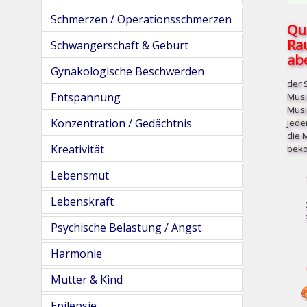
Schmerzen / Operationsschmerzen
Qu
Ra
Schwangerschaft & Geburt
abe
Gynäkologische Beschwerden
der 
Entspannung
Musi
Musi
Konzentration / Gedächtnis
jede
die 
Kreativität
beko
Lebensmut
Lebenskraft
Psychische Belastung / Angst
Harmonie
Mutter & Kind
Epilepsie