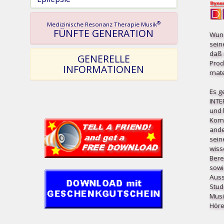
®
Medizinische Resonanz Therapie Musik
FÜNFTE GENERATION
Wuns
sein
daß 
GENERELLE
Prod
INFORMATIONEN
mater
Es g
INT
und b
Komp
ande
sein
wiss
Bere
sowi
Auss
Stud
Musi
Höre