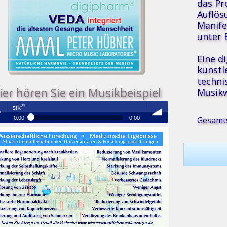
das Pr
Auflös
Manife
unter E
Eine d
künstl
techni
ier hören Sie ein Musikbeispiel
Musikw
Medizinische Resonanz Therapie M
Gesamts
0:00
0:00
®
Medizinische Resonanz Therapie Musik
 /
volume
se