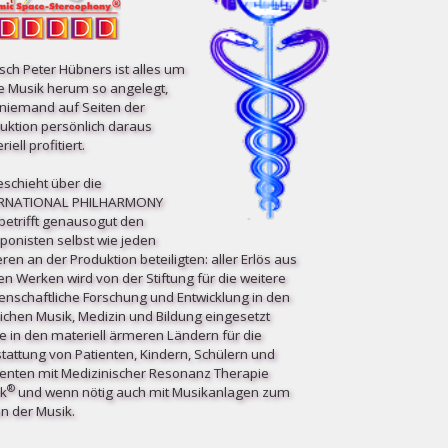
ch Peter Hübners ist alles um
e Musik herum so angelegt,
niemand auf Seiten der
uktion persönlich daraus
iell profitiert.
eschieht über die
ERNATIONAL PHILHARMONY
etrifft ge­nau­so­gut den
onisten selbst wie jeden
ren an der Produktion beteiligten: aller Erlös aus
en Werken wird von der Stiftung für die weitere
enschaftliche Forschung und Entwicklung in den
ichen Musik, Medizin und Bildung eingesetzt
e in den materiell ärmeren Ländern für die
tattung von Patienten, Kindern, Schülern und
enten mit Medizinischer Resonanz Therapie
®
k
und wenn nötig auch mit Musikanlagen zum
n der Musik.