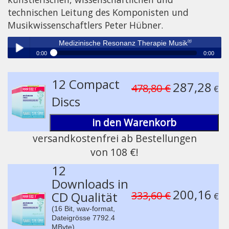
technischen Leitung des Komponisten und
Musikwissenschaftlers Peter Hübner.
®
Medizinische Resonanz Therapie Musik
0:00
0:00
®
Medizinische Resonanz Therapie Musik
Play /
12 Compact
287,28
478,80 €
€
Discs
in den Warenkorb
versandkostenfrei ab Bestellungen
von 108 €!
pause
12
Downloads in
200,16
CD Qualität
333,60 €
€
(16 Bit, wav-format,
Dateigrösse 7792.4
MByte)