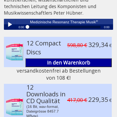
technischen Leitung des Komponisten und
Musikwissenschaftlers Peter Hübner.
®
Medizinische Resonanz Therapie Musik
0:00
0:00
®
Medizinische Resonanz Therapie Musik
Play /
12 Compact
329,34
598,80 €
€
Discs
in den Warenkorb
versandkostenfrei ab Bestellungen
von 108 €!
pause
12
Downloads in
229,35
CD Qualität
417,00 €
€
(16 Bit, wav-format,
Dateigrösse 8457.7
MByte)