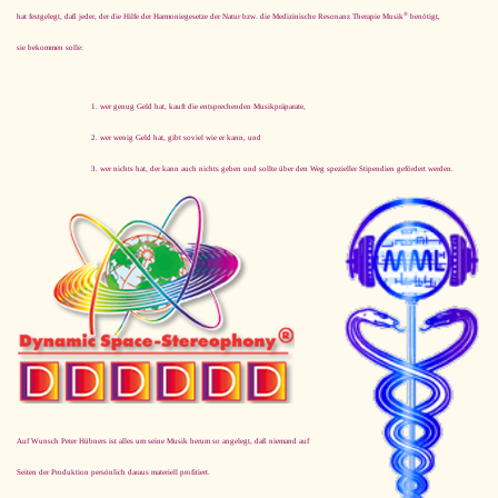
®
hat festgelegt, daß jeder, der die Hilfe der Harmoniegesetze der Natur bzw. die Medizinische Resonanz Therapie Musik
benötigt,
sie bekommen solle:
wer genug Geld hat, kauft die entsprechenden Musikpräparate,
wer wenig Geld hat, gibt soviel wie er kann, und
wer nichts hat, der kann auch nichts geben und sollte über den Weg spezieller Stipendien gefördert werden.
Auf Wunsch Peter Hübners ist alles um seine Musik herum so angelegt, daß niemand auf
Seiten der Produktion persönlich daraus materiell profitiert.