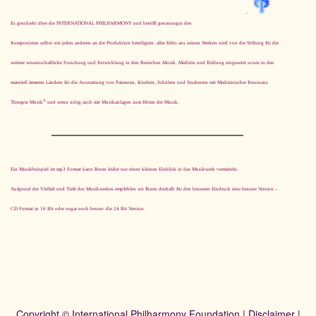
Es geschieht über die INTERNATIONAL PHILHARMONY und betrifft ge­nau­so­gut den
Komponisten selbst wie jeden anderen an der Produktion beteiligten: aller Erlös aus seinen Werken wird von der Stiftung für die
weitere wissenschaftliche Forschung und Entwicklung in den Bereichen Musik, Medizin und Bildung eingesetzt sowie in den
materiell ärmeren Ländern für die Ausstattung von Patienten, Kindern, Schülern und Studenten mit Medizinischer Resonanz
®
Therapie Musik
und wenn nötig auch mit Musikanlagen zum Hören der Musik.
Ein Musikbeispiel im mp3 Format kann Ihnen leider nur einen kleinen Einblick in das Musikwerk vermitteln.
Aufgrund der Vielfalt und Tiefe des Musikwerkes empfehlen wir Ihnen deshalb für den besseren Eindruck eine bessere Version –
CD Format in 16 Bit oder sogar noch besser: die 24 Bit Version.
Copyright © International Philharmony Foundation |
Disclaimer
|