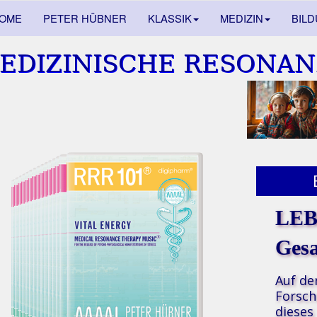
OME
PETER HÜBNER
KLASSIK
MEDIZIN
BIL
EDIZINISCHE RESONAN
LE
Ges
Auf de
Forsch
dieses