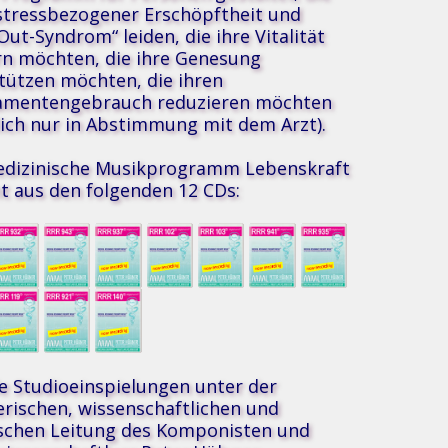
stressbezogener Erschöpftheit und
Out-Syndrom“ leiden, die ihre Vitalität
rn möchten, die ihre Genesung
tützen möchten, die ihren
amentengebrauch reduzieren möchten
®
ie Musik
lich nur in Abstimmung mit dem Arzt).
dizinische Musikprogramm Lebenskraft
t aus den folgenden 12 CDs:
le Studioeinspielungen unter der
erischen, wissenschaftlichen und
schen Leitung des Komponisten und