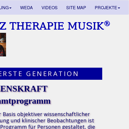
DUNG
WEDA
VIDEOS
SITE MAP
PROJEKTE
®
Z THERAPIE MUSIK
ERSTE GENERATION
BENSKRAFT
amtprogramm
r Basis
objektiver wissenschaftlicher
ung und klinischer Beobachtungen
ist
 Programm für Personen gestaltet, die