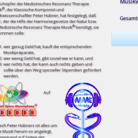
Musikw
Schöpfer der Medizinischen Resonanz Therapie
®
k
, der Klassische Komponist und
kwissenschaftler Peter Hübner, hat festgelegt, daß
Gesamts
r, der die Hilfe der Harmoniegesetze der Natur bzw.
®
Medizinische Resonanz Therapie Musik
benötigt, sie
mmen solle:
wer genug Geld hat, kauft die entsprechenden
Musikpräparate,
wer wenig Geld hat, gibt soviel wie er kann, und
wer nichts hat, der kann auch nichts geben und
sollte über den Weg spezieller Stipendien gefördert
werden.
Auf
ch Peter Hübners ist alles um
e Musik herum so angelegt,
niemand auf Seiten der