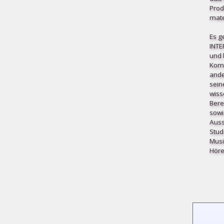
Prod
mater
Es g
INT
und b
Komp
ande
sein
wiss
Bere
sowi
Auss
Stud
Musi
Höre