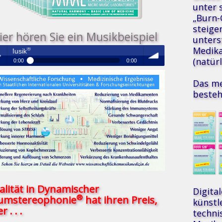
unter 
„Burn-
steige
ier hören Sie ein Musikbeispiel
unters
Medik
Medizinische Resonanz Therap
(natür
0:00
0:00
®
Medizinische Resonanz Therapie Musik
Das me
 /
volume
besteh
se
alität in Dynamischer
Digita
®
umstereophonie
hat ihren Preis,
künstl
r . . .
techni