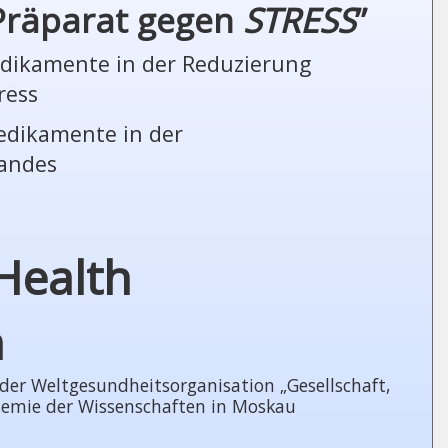
 Präparat gegen
STRESS
”
Medikamente in der Reduzierung
ress
Medikamente in der
tandes
Health
n
 Welt­ge­sund­heits­or­ga­ni­sa­tion „Gesellschaft,
demie der Wissenschaften in Moskau