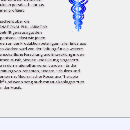
uktion persönlich daraus
iell profitiert.
eschieht über die
ERNATIONAL PHILHARMONY
etrifft ge­nau­so­gut den
onisten selbst wie jeden
ren an der Produktion beteiligten: aller Erlös aus
en Werken wird von der Stiftung für die weitere
enschaftliche Forschung und Entwicklung in den
ichen Musik, Medizin und Bildung eingesetzt
e in den materiell ärmeren Ländern für die
tattung von Patienten, Kindern, Schülern und
enten mit Medizinischer Resonanz Therapie
®
k
und wenn nötig auch mit Musikanlagen zum
n der Musik.