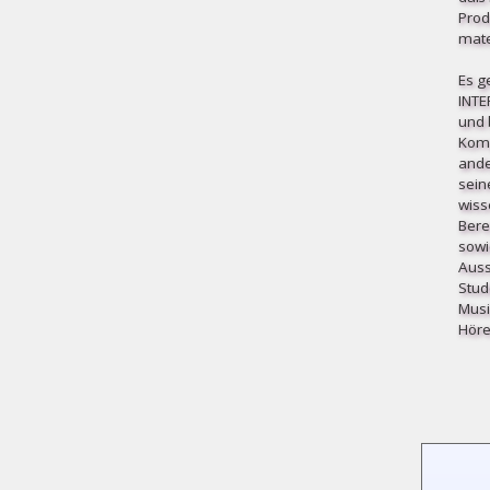
Prod
mater
Es g
INT
und b
Komp
ande
sein
wiss
Bere
sowi
Auss
Stud
Musi
Höre