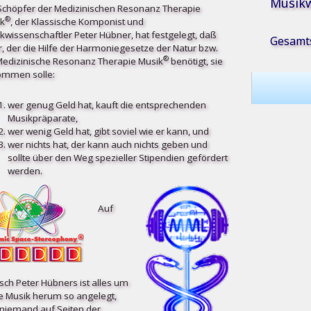
Musikw
Schöpfer der Medizinischen Resonanz Therapie
®
k
, der Klassische Komponist und
kwissenschaftler Peter Hübner, hat festgelegt, daß
Gesamts
r, der die Hilfe der Harmoniegesetze der Natur bzw.
®
Medizinische Resonanz Therapie Musik
benötigt, sie
mmen solle:
wer genug Geld hat, kauft die entsprechenden
Musikpräparate,
wer wenig Geld hat, gibt soviel wie er kann, und
wer nichts hat, der kann auch nichts geben und
sollte über den Weg spezieller Stipendien gefördert
werden.
Auf
ch Peter Hübners ist alles um
e Musik herum so angelegt,
niemand auf Seiten der