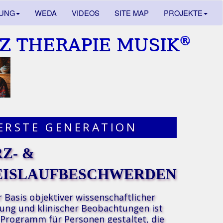
DUNG
WEDA
VIDEOS
SITE MAP
PROJEKTE
®
Z THERAPIE MUSIK
ERSTE GENERATION
Z- &
EISLAUFBESCHWERDEN
r Basis
objektiver wissenschaftlicher
ung und klinischer Beobachtungen
ist
 Programm für Personen gestaltet, die