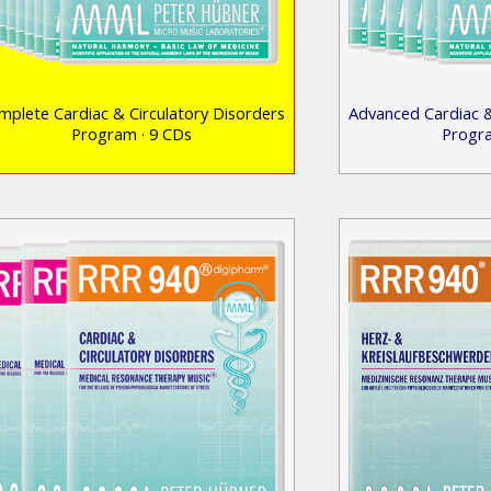
mplete Cardiac & Circulatory Disorders
Advanced Cardiac &
Program · 9 CDs
Progra