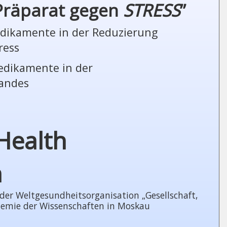
 Präparat gegen
STRESS
”
Medikamente in der Reduzierung
ress
Medikamente in der
tandes
Health
n
 Welt­ge­sund­heits­or­ga­ni­sa­tion „Gesellschaft,
demie der Wissenschaften in Moskau