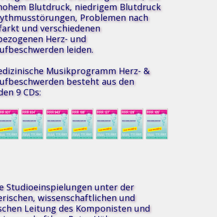
hohem Blutdruck, niedrigem Blutdruck
hythmusstörungen, Problemen nach
farkt und verschiedenen
bezogenen Herz- und
aufbeschwerden leiden.
®
 Musik
dizinische Musikprogramm Herz- &
aufbeschwerden besteht aus den
den 9 CDs:
le Studioeinspielungen unter der
erischen, wissenschaftlichen und
schen Leitung des Komponisten und