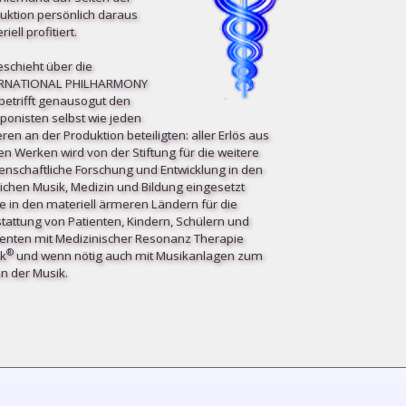
uktion persönlich daraus
iell profitiert.
eschieht über die
ERNATIONAL PHILHARMONY
etrifft ge­nau­so­gut den
onisten selbst wie jeden
ren an der Produktion beteiligten: aller Erlös aus
en Werken wird von der Stiftung für die weitere
enschaftliche Forschung und Entwicklung in den
ichen Musik, Medizin und Bildung eingesetzt
e in den materiell ärmeren Ländern für die
tattung von Patienten, Kindern, Schülern und
enten mit Medizinischer Resonanz Therapie
®
k
und wenn nötig auch mit Musikanlagen zum
n der Musik.