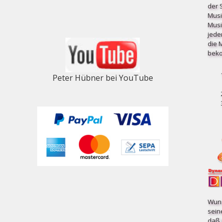
der 
Musi
Musi
jede
die 
beko
Peter Hübner bei YouTube
Wuns
sein
daß 