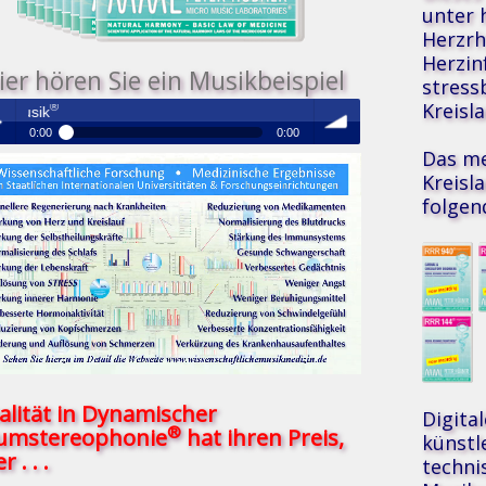
unter 
Herzr
Herzin
ier hören Sie ein Musikbeispiel
stress
Kreisl
Medizinische Resonanz Therapie
0:00
0:00
Das me
®
Medizinische Resonanz Therapie Musik
Kreisl
 /
volume
folgen
se
alität in Dynamischer
Digita
®
umstereophonie
hat ihren Preis,
künstl
r . . .
techni