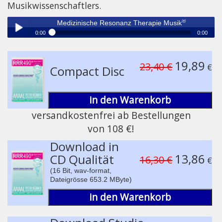
Musikwissenschaftlers.
®
Medizinische Resonanz Therapie Musik
0:00
0:00
®
Medizinische Resonanz Therapie Musik
Play /
19,89
23,40 €
€
Compact Disc
in den Warenkorb
versandkostenfrei ab Bestellungen
von 108 €!
pause
Download in
13,86
CD Qualität
16,30 €
€
(16 Bit, wav-format,
Dateigrösse 653.2 MByte)
in den Warenkorb