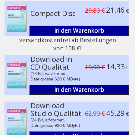
Play /
21,46
29,80 €
€
Compact Disc
in den Warenkorb
versandkostenfrei ab Bestellungen
von 108 €!
pause
Download in
14,33
CD Qualität
19,90 €
€
(16 Bit, wav-format,
Dateigrösse 620.0 MByte)
in den Warenkorb
Download
45,29
Studio Qualität
62,90 €
€
(24 Bit, aif-format,
Dateigrösse 930.0 MByte)